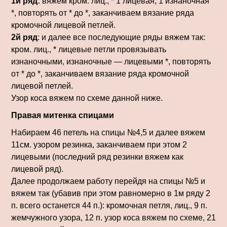
1й ряд:
вяжем кром. лиц., * 1 лицевая, 1 изнаночная
*, повторять от * до *, заканчиваем вязание ряда
кромочной лицевой петлей.
2й ряд
: и далее все последующие ряды вяжем так:
кром. лиц., * лицевые петли провязывать
изнаночными, изнаночные — лицевыми *, повторять
от * до *, заканчиваем вязание ряда кромочной
лицевой петлей.
Узор коса вяжем по схеме данной ниже.
Правая митенка спицами
Набираем 46 петель на спицы №4,5 и далее вяжем
11см. узором резинка, заканчиваем при этом 2
лицевыми (последний ряд резинки вяжем как
лицевой ряд).
Далее продолжаем работу перейдя на спицы №5 и
вяжем так (убавив при этом равномерно в 1м ряду 2
п. всего останется 44 п.): кромочная петля, лиц., 9 п.
жемчужного узора, 12 п. узор коса вяжем по схеме, 21