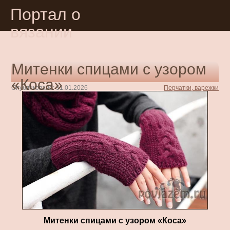
Портал о
вязании
Митенки спицами с узором
«Коса»
Опубликовано: 31.01.2026
Перчатки, варежки
Митенки спицами с узором «Коса»