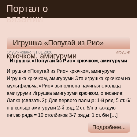
Портал о
вязании
Игрушка «Попугай из Рио»
Опубликовано: 31.01.2026
Игрушки
крючком, амигуруми
Игрушка «Попугай из Рио» крючком, амигуруми
Игрушка «Попугай из Рио» крючком, амигуруми
Игрушка крючком, амигуруми Эта игрушка крючком из
мультфильма «Рио» выполнена начиная с кольца
амигуруми Игрушка амигуруми крючком, описание:
Лапка (связать 2): Для первого пальца: 1-й ряд: 5 ст. б/
н в кольцо амигуруми 2-й ряд: 2 ст. б/н в каждую
петлю ряда = 10 столбиков 3-7 ряды: 1 ст. б/н […]
Подробнее...