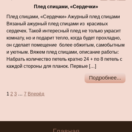
Плед спицами, «Сердечки»
Плед спицами, «Сердечки» Ажурный плед спицами
Вязаный ажурный плед спицами из красивых
сердечек. Такой интересный плед не только украсит
комнату, но и подарит тепло, когда будет прохладно,
он сделает помещение более обжитым, самобытным
и уютным. Вяжем плед спицами, описание работы:
Набрать количество петель кратно 24 + по 8 петель с
каждой стороны для планок. Первые […]
Подробнее...
Пагинация
1
2
3
…
7
Вперёд
записей
Главная