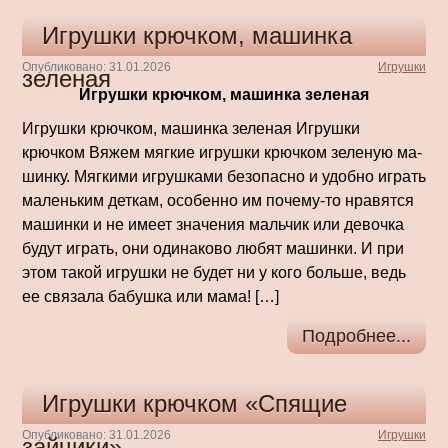
Игрушки крючком, ма­шинка
Опубликовано: 31.01.2026
Игрушки
зеленая
Игрушки крючком, ма­шинка зеленая
Игрушки крючком, ма­шинка зеленая Игрушки
крючком Вяжем мягкие игрушки крючком зеленую ма­
шинку. Мягкими игрушками безопасно и удобно играть
маленьким деткам, особенно им почему-то нравятся
машинки и не имеет значения мальчик или девочка
будут играть, они одинаково любят машинки. И при
этом такой игрушки не будет ни у кого больше, ведь
ее связала бабушка или мама! […]
Подробнее...
Игрушки крючком «Спящие
Опубликовано: 31.01.2026
Игрушки
зайчики»