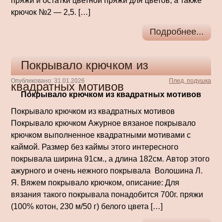
пряжи и остатки цветной пряжи для цветов, а также
крючок №2 — 2,5. […]
Подробнее...
Покрывало крючком из
Опубликовано: 31.01.2026
Плед, подушка
квадратных мотивов
Покрывало крючком из квадратных мотивов
Покрывало крючком из квадратных мотивов
Покрывало крючком Ажурное вязаное покрывало
крючком выполненное квадратными мотивами с
каймой. Размер без каймы этого интересного
покрывала ширина 91см., а длина 182см. Автор этого
ажурного и очень нежного покрывала Волошина Л.
Я. Вяжем покрывало крючком, описание: Для
вязания такого покрывала понадобится 700г. пряжи
(100% котон, 230 м/50 г) белого цвета […]