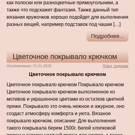
как полоски или разноцветные прямоугольники, а
также что подскажет фантазия. Также данный тип
вязания кружочков хорошо подойдет для выполнения
разных вещей, например подставок под чашки […]
Подробнее...
Цветочное покрывало крючком
Опубликовано: 31.01.2026
Плед, подушка
Цветочное покрывало крючком
Цветочное покрывало крючком Покрывало крючком
Цветочное покрывало крючком выполненное из
мотивов и украшенное цветами из остатков цветной
пряжи. Покрывало это очень нежное и ажурное, оно
создаст атмосферу комфорта и уюта. Вязаное
покрывало крючком, описание: Для выполнения
такого покрывала берем 1500г. белой хлопковой