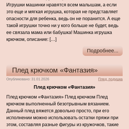
Игрушки машинки нравятся всем малышам, а если
это еще и мягкая игрушка, которая не представляет
опасности для ребенка, ведь он не поранится. А еще
такой игрушки точно ни у кого больше не будет, ведь
ее связала мама или бабушка! Машинка игрушка
крючком, описание: […]
Подробнее...
Плед крючком «Фантазия»
Опубликовано: 31.01.2026
Плед, подушка
Плед крючком «Фантазия»
Плед крючком «Фантазия» Плед крючком Плед
крючком выполненный безотрывным вязанием.
Данный плед вяжется довольно просто, при его
исполнении можно использовать остатки пряжи при
этом, составляя разные фигуры из кружочков, такие