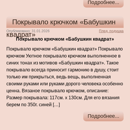
Подробнее...
Покрывало крючком «Бабушкин
Опубликовано: 31.01.2026
Плед, подушка
квадрат»
Покрывало крючком «Бабушкин квадрат»
Покрывало крючком «Бабушкин квадрат» Покрывало
крючком Уютное покрывало крючком выполненное в
синих тонах из мотивов «Бабушкин квадрат». Такое
покрывало всегда приносит гармонию в душу, стоит
только им прикрыться, ведь вещь, выполненная
своими руками или руками дорого человека особенно
ценна. Вязаное покрывало крючком, описание:
Размер покрывала: 117см. х 130см. Для его вязания
берем по 350г. синей […]
Подробнее...