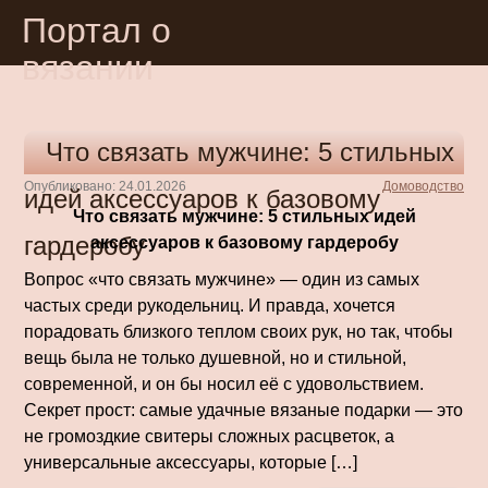
Портал о
вязании
Что связать мужчине: 5 стильных
Опубликовано: 24.01.2026
Домоводство
идей аксессуаров к базовому
Что связать мужчине: 5 стильных идей
гардеробу
аксессуаров к базовому гардеробу
Вопрос «что связать мужчине» — один из самых
частых среди рукодельниц. И правда, хочется
порадовать близкого теплом своих рук, но так, чтобы
вещь была не только душевной, но и стильной,
современной, и он бы носил её с удовольствием.
Секрет прост: самые удачные вязаные подарки — это
не громоздкие свитеры сложных расцветок, а
универсальные аксессуары, которые […]