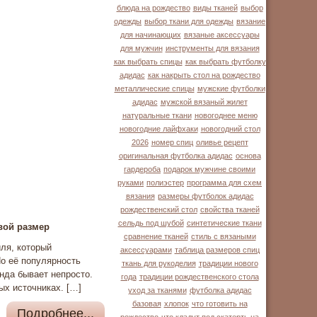
блюда на рождество
виды тканей
выбор
одежды
выбор ткани для одежды
вязание
для начинающих
вязаные аксессуары
для мужчин
инструменты для вязания
как выбрать спицы
как выбрать футболку
адидас
как накрыть стол на рождество
металлические спицы
мужские футболки
адидас
мужской вязаный жилет
натуральные ткани
новогоднее меню
новогодние лайфхаки
новогодний стол
2026
номер спиц
оливье рецепт
оригинальная футболка адидас
основа
гардероба
подарок мужчине своими
руками
полиэстер
программа для схем
вязания
размеры футболок адидас
рождественский стол
свойства тканей
сельдь под шубой
синтетические ткани
вой размер
сравнение тканей
стиль с вязаными
ля, который
аксессуарами
таблица размеров спиц
Но её популярность
ткань для рукоделия
традиции нового
нда бывает непросто.
года
традиции рождественского стола
ых источниках. […]
уход за тканями
футболка адидас
базовая
хлопок
что готовить на
Подробнее...