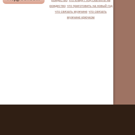
рождество
что кладут под скатерть на
рождество
что приготовить на новый год
что связать мужчине
что связать
мужчине крючком