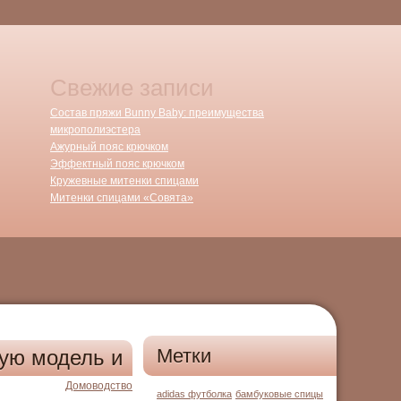
Свежие записи
Состав пряжи Bunny Baby: преимущества
микрополиэстера
Ажурный пояс крючком
Эффектный пояс крючком
Кружевные митенки спицами
Митенки спицами «Совята»
Метки
ную модель и
Домоводство
adidas футболка
бамбуковые спицы