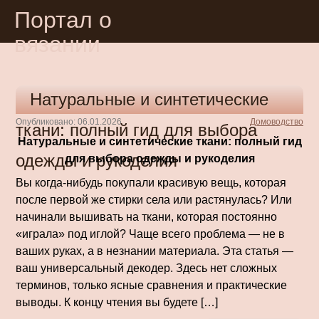
Портал о
вязании
Натуральные и синтетические
Опубликовано: 06.01.2026
Домоводство
ткани: полный гид для выбора
Натуральные и синтетические ткани: полный гид
одежды и рукоделия
для выбора одежды и рукоделия
Вы когда-нибудь покупали красивую вещь, которая
после первой же стирки села или растянулась? Или
начинали вышивать на ткани, которая постоянно
«играла» под иглой? Чаще всего проблема — не в
ваших руках, а в незнании материала. Эта статья —
ваш универсальный декодер. Здесь нет сложных
терминов, только ясные сравнения и практические
выводы. К концу чтения вы будете […]