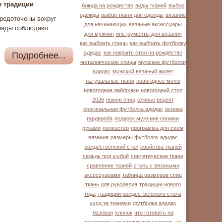
е традиции
блюда на рождество
виды тканей
выбор
одежды
выбор ткани для одежды
вязание
средоточены вокруг
для начинающих
вязаные аксессуары
бряды соблюдают
для мужчин
инструменты для вязания
как выбрать спицы
как выбрать футболку
адидас
как накрыть стол на рождество
Подробнее...
металлические спицы
мужские футболки
адидас
мужской вязаный жилет
натуральные ткани
новогоднее меню
новогодние лайфхаки
новогодний стол
2026
номер спиц
оливье рецепт
оригинальная футболка адидас
основа
гардероба
подарок мужчине своими
руками
полиэстер
программа для схем
вязания
размеры футболок адидас
рождественский стол
свойства тканей
сельдь под шубой
синтетические ткани
сравнение тканей
стиль с вязаными
аксессуарами
таблица размеров спиц
ткань для рукоделия
традиции нового
года
традиции рождественского стола
уход за тканями
футболка адидас
базовая
хлопок
что готовить на