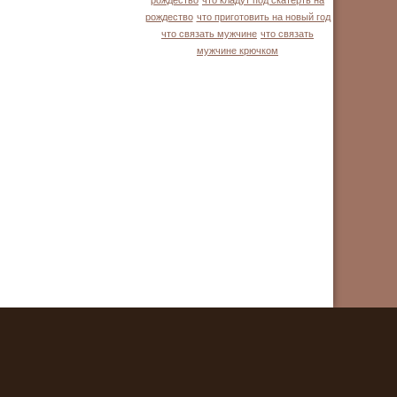
рождество
что кладут под скатерть на
рождество
что приготовить на новый год
что связать мужчине
что связать
мужчине крючком