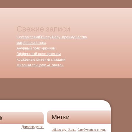
Свежие записи
Состав пряжи Bunny Baby: преимущества
микрополиэстера
Ажурный пояс крючком
Эффектный пояс крючком
Кружевные митенки спицами
Митенки спицами «Совята»
Метки
к
Домоводство
adidas футболка
бамбуковые спицы