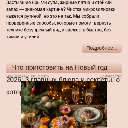
Застывшие брызги супа, жирные пятна и стойкий
запах — знакомая картина? Чистка микроволновки
кажется рутиной, но это не так. Мы собрали
проверенные способы, которые помогут вернуть
технике безупречный вид и свежесть быстро, без
химии и усилий.
Подробнее...
Что приготовить на Новый год
Опубликовано: 08.12.2025
Домоводство
2026: 3 главных блюда и секреты, о
которых все молчат