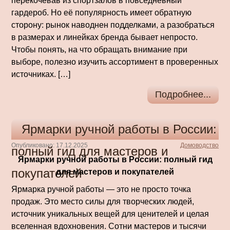
перекочевав из спортзалов в повседневный
гардероб. Но её популярность имеет обратную
сторону: рынок наводнен подделками, а разобраться
в размерах и линейках бренда бывает непросто.
Чтобы понять, на что обращать внимание при
выборе, полезно изучить ассортимент в проверенных
источниках. […]
Подробнее...
Ярмарки ручной работы в России:
Опубликовано: 17.12.2025
Домоводство
полный гид для мастеров и
Ярмарки ручной работы в России: полный гид
покупателей
для мастеров и покупателей
Ярмарка ручной работы — это не просто точка
продаж. Это место силы для творческих людей,
источник уникальных вещей для ценителей и целая
вселенная вдохновения. Сотни мастеров и тысячи