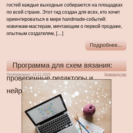
гостей каждые выходные собираются на площадках
по всей стране. Этот гид создан для всех, кто хочет
ориентироваться в мире handmade-событий:
новичкам-мастерам, мечтающим о первой продаже,
опытным создателям, […]
Подробнее...
Программа для схем вязания:
Опубликовано: 14.12.2025
Домоводство
проверенные редакторы и
нейросети-дизайнеры