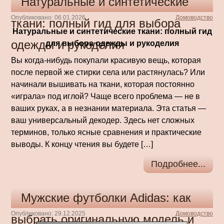
Натуральные и синтетические
Опубликовано: 06.01.2026
Домоводство
ткани: полный гид для выбора
Натуральные и синтетические ткани: полный гид
одежды и рукоделия
для выбора одежды и рукоделия
Вы когда-нибудь покупали красивую вещь, которая
после первой же стирки села или растянулась? Или
начинали вышивать на ткани, которая постоянно
«играла» под иглой? Чаще всего проблема — не в
ваших руках, а в незнании материала. Эта статья —
ваш универсальный декодер. Здесь нет сложных
терминов, только ясные сравнения и практические
выводы. К концу чтения вы будете […]
Подробнее...
Мужские футболки Adidas: как
Опубликовано: 29.12.2025
Домоводство
выбрать оригинальную модель и