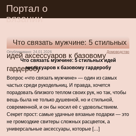
Портал о
вязании
Что связать мужчине: 5 стильных
Опубликовано: 24.01.2026
Домоводство
идей аксессуаров к базовому
Что связать мужчине: 5 стильных идей
гардеробу
аксессуаров к базовому гардеробу
Вопрос «что связать мужчине» — один из самых
частых среди рукодельниц. И правда, хочется
порадовать близкого теплом своих рук, но так, чтобы
вещь была не только душевной, но и стильной,
современной, и он бы носил её с удовольствием.
Секрет прост: самые удачные вязаные подарки — это
не громоздкие свитеры сложных расцветок, а
универсальные аксессуары, которые […]