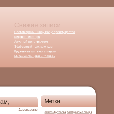
Свежие записи
Состав пряжи Bunny Baby: преимущества
микрополиэстера
Ажурный пояс крючком
Эффектный пояс крючком
Кружевные митенки спицами
Митенки спицами «Совята»
Метки
дам,
Домоводство
adidas футболка
бамбуковые спицы