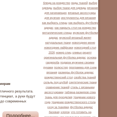
блюда на рождество
виды тканей
выбор
одежды
выбор ткани для одежды
вязание
для начинающих
вязаные аксессуары
для мужчин
инструменты для вязания
как выбрать спицы
как выбрать футболку
адидас
как накрыть стол на рождество
металлические спицы
мужские футболки
адидас
мужской вязаный жилет
натуральные ткани
новогоднее меню
новогодние лайфхаки
новогодний стол
2026
номер спиц
оливье рецепт
оригинальная футболка адидас
основа
гардероба
подарок мужчине своими
руками
полиэстер
программа для схем
вязания
размеры футболок адидас
рождественский стол
свойства тканей
сельдь под шубой
синтетические ткани
змерам
сравнение тканей
стиль с вязаными
тличного результата.
аксессуарами
таблица размеров спиц
тенциал, а руки будут
ткань для рукоделия
традиции нового
х до современных
года
традиции рождественского стола
уход за тканями
футболка адидас
базовая
хлопок
что готовить на
Подробнее...