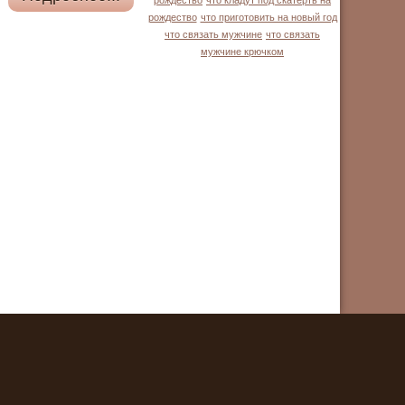
рождество
что кладут под скатерть на
рождество
что приготовить на новый год
что связать мужчине
что связать
мужчине крючком