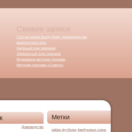
Свежие записи
Состав пряжи Bunny Baby: преимущества
микрополиэстера
Ажурный пояс крючком
Эффектный пояс крючком
Кружевные митенки спицами
Митенки спицами «Совята»
Метки
к
Домоводство
adidas футболка
бамбуковые спицы