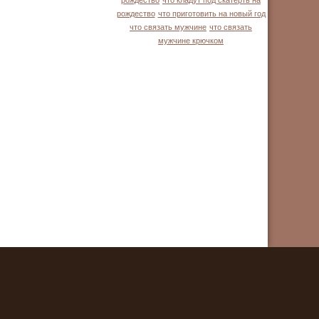
рождество
что кладут под скатерть на
рождество
что приготовить на новый год
что связать мужчине
что связать
мужчине крючком