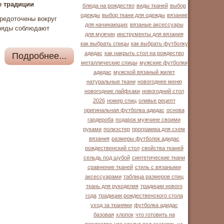
е традиции
блюда на рождество
виды тканей
выбор
одежды
выбор ткани для одежды
вязание
средоточены вокруг
для начинающих
вязаные аксессуары
бряды соблюдают
для мужчин
инструменты для вязания
как выбрать спицы
как выбрать футболку
адидас
как накрыть стол на рождество
Подробнее...
металлические спицы
мужские футболки
адидас
мужской вязаный жилет
натуральные ткани
новогоднее меню
новогодние лайфхаки
новогодний стол
2026
номер спиц
оливье рецепт
оригинальная футболка адидас
основа
гардероба
подарок мужчине своими
руками
полиэстер
программа для схем
вязания
размеры футболок адидас
рождественский стол
свойства тканей
сельдь под шубой
синтетические ткани
сравнение тканей
стиль с вязаными
аксессуарами
таблица размеров спиц
ткань для рукоделия
традиции нового
года
традиции рождественского стола
уход за тканями
футболка адидас
базовая
хлопок
что готовить на