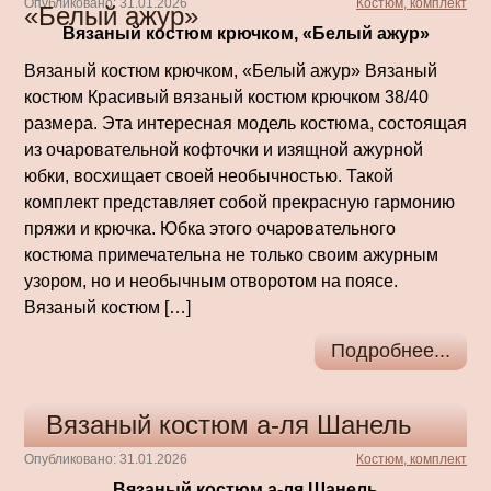
Опубликовано: 31.01.2026
Костюм, комплект
«Белый ажур»
Вязаный костюм крючком, «Белый ажур»
Вязаный костюм крючком, «Белый ажур» Вязаный
костюм Красивый вязаный костюм крючком 38/40
размера. Эта интересная модель костюма, состоящая
из очаровательной кофточки и изящной ажурной
юбки, восхищает своей необычностью. Такой
комплект представляет собой прекрасную гармонию
пряжи и крючка. Юбка этого очаровательного
костюма примечательна не только своим ажурным
узором, но и необычным отворотом на поясе.
Вязаный костюм […]
Подробнее...
Вязаный костюм а-ля Шанель
Опубликовано: 31.01.2026
Костюм, комплект
Вязаный костюм а-ля Шанель