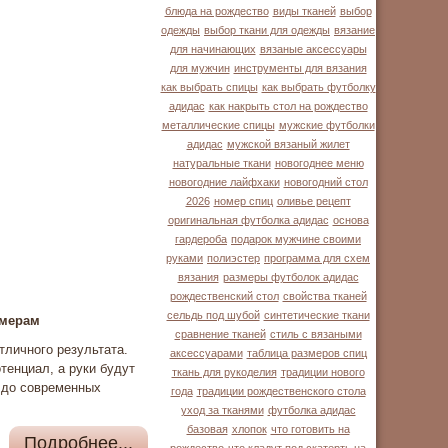
блюда на рождество
виды тканей
выбор
одежды
выбор ткани для одежды
вязание
для начинающих
вязаные аксессуары
для мужчин
инструменты для вязания
как выбрать спицы
как выбрать футболку
адидас
как накрыть стол на рождество
металлические спицы
мужские футболки
адидас
мужской вязаный жилет
натуральные ткани
новогоднее меню
новогодние лайфхаки
новогодний стол
2026
номер спиц
оливье рецепт
оригинальная футболка адидас
основа
гардероба
подарок мужчине своими
руками
полиэстер
программа для схем
вязания
размеры футболок адидас
рождественский стол
свойства тканей
сельдь под шубой
синтетические ткани
змерам
сравнение тканей
стиль с вязаными
тличного результата.
аксессуарами
таблица размеров спиц
тенциал, а руки будут
ткань для рукоделия
традиции нового
х до современных
года
традиции рождественского стола
уход за тканями
футболка адидас
базовая
хлопок
что готовить на
Подробнее...