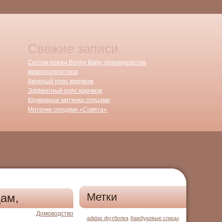
Свежие записи
Состав пряжи Bunny Baby: преимущества
микрополиэстера
Ажурный пояс крючком
Эффектный пояс крючком
Кружевные митенки спицами
Митенки спицами «Совята»
Метки
дам,
Домоводство
adidas футболка
бамбуковые спицы