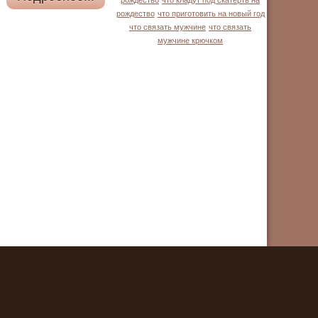
рождество
что кладут под скатерть на
рождество
что приготовить на новый год
что связать мужчине
что связать
мужчине крючком