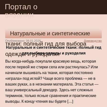
Портал о
вязании
Натуральные и синтетические
Опубликовано: 06.01.2026
Домоводство
ткани: полный гид для выбора
Натуральные и синтетические ткани: полный гид
одежды и рукоделия
для выбора одежды и рукоделия
Вы когда-нибудь покупали красивую вещь, которая
после первой же стирки села или растянулась? Или
начинали вышивать на ткани, которая постоянно
«играла» под иглой? Чаще всего проблема — не в
ваших руках, а в незнании материала. Эта статья —
ваш универсальный декодер. Здесь нет сложных
терминов, только ясные сравнения и практические
выводы. К концу чтения вы будете […]