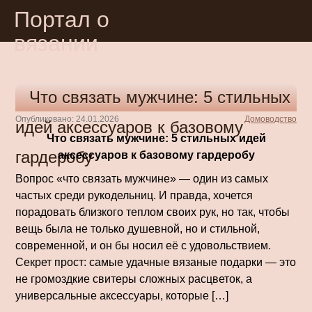
Портал о
вязании
Что связать мужчине: 5 стильных
Опубликовано: 24.01.2026
Домоводство
идей аксессуаров к базовому
Что связать мужчине: 5 стильных идей
гардеробу
аксессуаров к базовому гардеробу
Вопрос «что связать мужчине» — один из самых
частых среди рукодельниц. И правда, хочется
порадовать близкого теплом своих рук, но так, чтобы
вещь была не только душевной, но и стильной,
современной, и он бы носил её с удовольствием.
Секрет прост: самые удачные вязаные подарки — это
не громоздкие свитеры сложных расцветок, а
универсальные аксессуары, которые […]