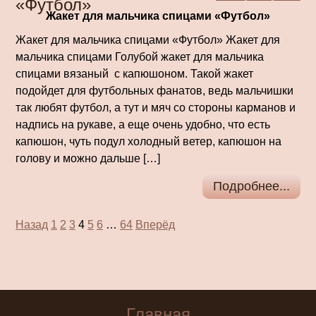
«Футбол»
Жакет для мальчика спицами «Футбол»
Жакет для мальчика спицами «Футбол» Жакет для
мальчика спицами Голубой жакет для мальчика
спицами вязаный с капюшоном. Такой жакет
подойдет для футбольных фанатов, ведь мальчишки
так любят футбол, а тут и мяч со стороны карманов и
надпись на рукаве, а еще очень удобно, что есть
капюшон, чуть подул холодный ветер, капюшон на
голову и можно дальше […]
Подробнее...
Пагинация
Назад
1
2
3
4
5
6
…
64
Вперёд
записей
Главная