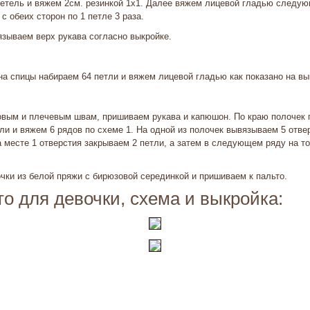
петель и вяжем 2см. резинкой 1х1. Далее вяжем лицевой гладью следу
с обеих сторон по 1 петле 3 раза.
язываем верх рукава согласно выкройке.
а спицы набираем 64 петли и вяжем лицевой гладью как показано на вы
овым и плечевым швам, пришиваем рукава и капюшон. По краю полочек 
и и вяжем 6 рядов по схеме 1. На одной из полочек вывязываем 5 отве
месте 1 отверстия закрываем 2 петли, а затем в следующем ряду на т
чки из белой пряжи с бирюзовой серединкой и пришиваем к пальто.
о для девочки, схема и выкройка: