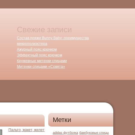
Свежие записи
Состав пряжи Bunny Baby: преимущества
микрополиэстера
Ажурный пояс крючком
Эффектный пояс крючком
Кружевные митенки спицами
Митенки спицами «Совята»
Метки
Пальто, жакет, жилет
adidas футболка
бамбуковые спицы