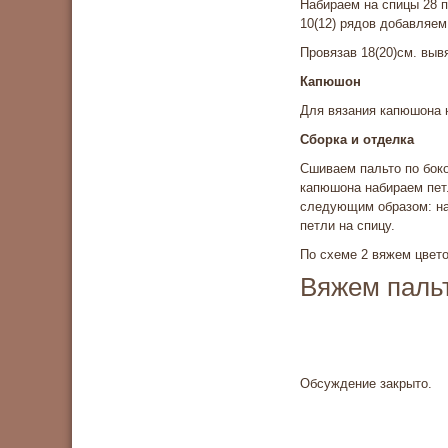
Набираем на спицы 28 
10(12) рядов добавляем 
Провязав 18(20)см. выв
Капюшон
Для вязания капюшона н
Сборка и отделка
Сшиваем пальто по бок
капюшона набираем петл
следующим образом: на 
петли на спицу.
По схеме 2 вяжем цвето
Вяжем пальт
Обсуждение закрыто.