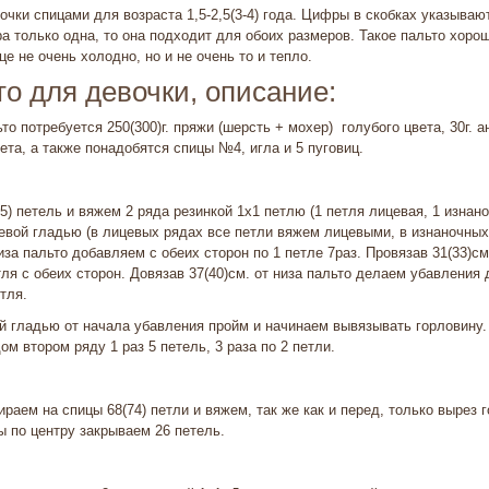
очки спицами для возраста 1,5-2,5(3-4) года. Цифры в скобках указываю
а только одна, то она подходит для обоих размеров. Такое пальто хоро
це не очень холодно, но и не очень то и тепло.
о для девочки, описание:
то потребуется 250(300)г. пряжи (шерсть + мохер) голубого цвета, 30г. 
вета, а также понадобятся спицы №4, игла и 5 пуговиц.
5) петель и вяжем 2 ряда резинкой 1х1 петлю (1 петля лицевая, 1 изнано
евой гладью (в лицевых рядах все петли вяжем лицевыми, в изнаночных
иза пальто добавляем с обеих сторон по 1 петле 7раз. Провязав 31(33)см
ля с обеих сторон. Довязав 37(40)см. от низа пальто делаем убавления 
етля.
й гладью от начала убавления пройм и начинаем вывязывать горловину
м втором ряду 1 раз 5 петель, 3 раза по 2 петли.
ираем на спицы 68(74) петли и вяжем, так же как и перед, только вырез
ы по центру закрываем 26 петель.