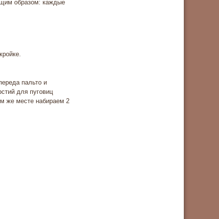
ющим образом: каждые
кройке.
переда пальто и
рстий для пуговиц
ом же месте набираем 2