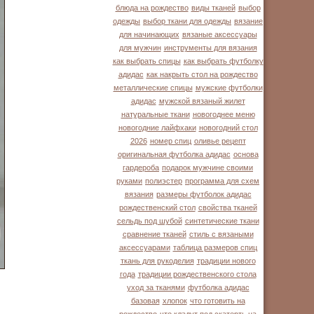
блюда на рождество
виды тканей
выбор
одежды
выбор ткани для одежды
вязание
для начинающих
вязаные аксессуары
для мужчин
инструменты для вязания
как выбрать спицы
как выбрать футболку
адидас
как накрыть стол на рождество
металлические спицы
мужские футболки
адидас
мужской вязаный жилет
натуральные ткани
новогоднее меню
новогодние лайфхаки
новогодний стол
2026
номер спиц
оливье рецепт
оригинальная футболка адидас
основа
гардероба
подарок мужчине своими
руками
полиэстер
программа для схем
вязания
размеры футболок адидас
рождественский стол
свойства тканей
сельдь под шубой
синтетические ткани
сравнение тканей
стиль с вязаными
аксессуарами
таблица размеров спиц
ткань для рукоделия
традиции нового
года
традиции рождественского стола
уход за тканями
футболка адидас
базовая
хлопок
что готовить на