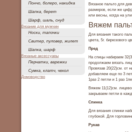
Пончо, болеро, накидка
Вязаное пальто для дев
размеров, если же цифр
Шапка, берет
или весны, когда на ули
Шарф, шаль, снуд
Вяжем пальт
Вязание для мужчин
Носки, тапочки
Для вязания такого паль
цвета, 5г. бирюзового ц
Свитер, пуловер, жилет
Пред
Шапка, шарф
Вязаные аксессуары
На спицы набираем 32(3
Перчатки, варежки
продолжаем вязать лиц
Провязав 20(22)см. от н
Сумка, клатч, чехол
добавляем еще по 3 пет
Домоводство
1раз 2 петли и 1 раз 1п
Вяжем 11(12)см. лицево
закрываем петли в каждо
Спинка
Для вязания спинки наб
глубокой. Для горловин
Рукав