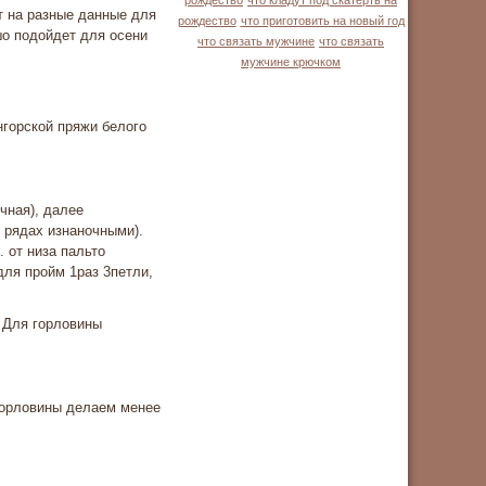
рождество
что кладут под скатерть на
т на разные данные для
рождество
что приготовить на новый год
шо подойдет для осени
что связать мужчине
что связать
мужчине крючком
ангорской пряжи белого
чная), далее
 рядах изнаночными).
. от низа пальто
для пройм 1раз 3петли,
. Для горловины
 горловины делаем менее