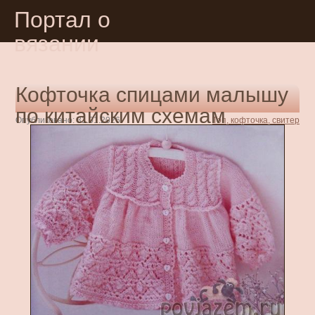
Портал о
вязании
Кофточка спицами малышу
по китайским схемам
Опубликовано: 31.01.2026
Топ, кофточка, свитер