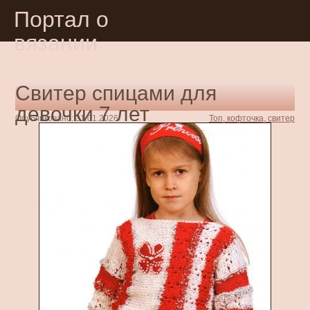
Портал о
вязании
Свитер спицами для
девочки 7 лет
Опубликовано: 31.01.2026
Топ, кофточка, свитер