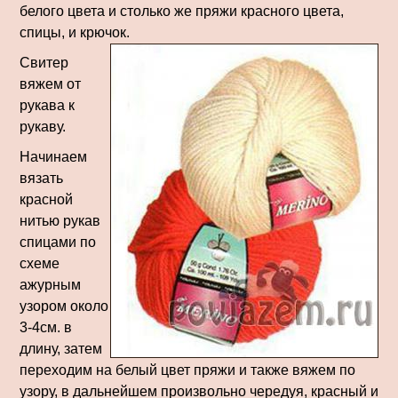
белого цвета и столько же пряжи красного цвета,
спицы, и крючок.
Свитер
вяжем от
рукава к
рукаву.
Начинаем
вязать
красной
нитью рукав
спицами по
схеме
ажурным
узором около
3-4см. в
длину, затем
переходим на белый цвет пряжи и также вяжем по
узору, в дальнейшем произвольно чередуя, красный и