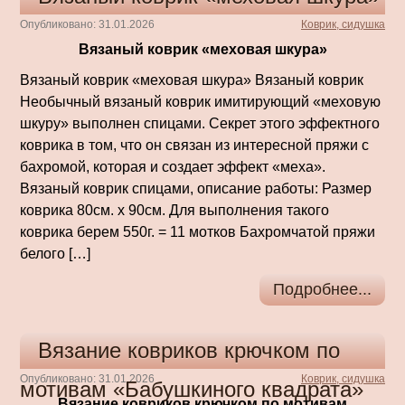
Опубликовано: 31.01.2026
Коврик, сидушка
Вязаный коврик «меховая шкура»
Вязаный коврик «меховая шкура» Вязаный коврик
Необычный вязаный коврик имитирующий «меховую
шкуру» выполнен спицами. Секрет этого эффектного
коврика в том, что он связан из интересной пряжи с
бахромой, которая и создает эффект «меха».
Вязаный коврик спицами, описание работы: Размер
коврика 80см. х 90см. Для выполнения такого
коврика берем 550г. = 11 мотков Бахромчатой пряжи
белого […]
Подробнее...
Вязание ковриков крючком по
Опубликовано: 31.01.2026
Коврик, сидушка
мотивам «Бабушкиного квадрата»
Вязание ковриков крючком по мотивам