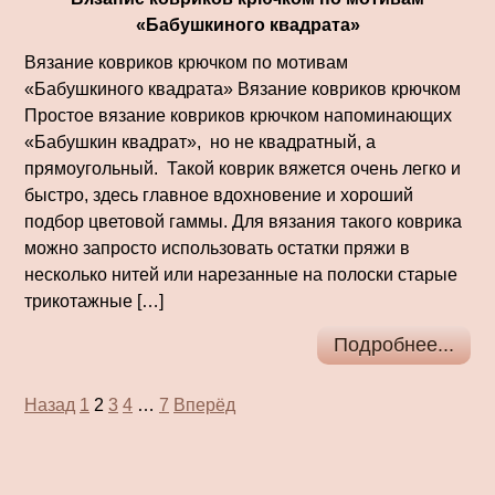
«Бабушкиного квадрата»
Вязание ковриков крючком по мотивам
«Бабушкиного квадрата» Вязание ковриков крючком
Простое вязание ковриков крючком напоминающих
«Бабушкин квадрат», но не квадратный, а
прямоугольный. Такой коврик вяжется очень легко и
быстро, здесь главное вдохновение и хороший
подбор цветовой гаммы. Для вязания такого коврика
можно запросто использовать остатки пряжи в
несколько нитей или нарезанные на полоски старые
трикотажные […]
Подробнее...
Пагинация
Назад
1
2
3
4
…
7
Вперёд
записей