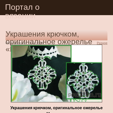
Портал о
вязании
Украшения крючком,
оригинальное ожерелье
Опубликовано: 31.01.2026
Разное
«Медальон»
Украшения крючком, оригинальное ожерелье