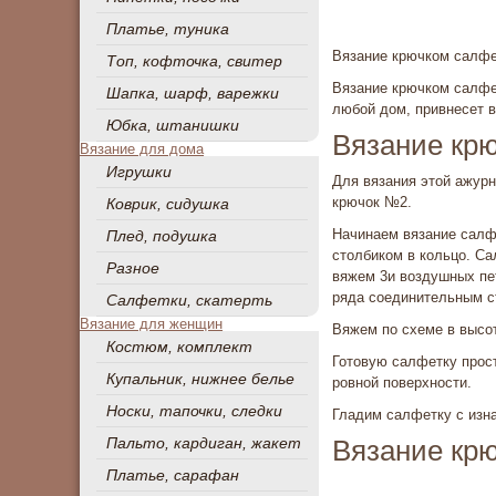
Платье, туника
Вязание крючком салфе
Топ, кофточка, свитер
Вязание крючком салфет
Шапка, шарф, варежки
любой дом, привнесет 
Юбка, штанишки
Вязание крю
Вязание для дома
Игрушки
Для вязания этой ажурн
крючок №2.
Коврик, сидушка
Начинаем вязание салф
Плед, подушка
столбиком в кольцо. С
Разное
вяжем 3и воздушных пет
ряда соединительным с
Салфетки, скатерть
Вязание для женщин
Вяжем по схеме в высот
Костюм, комплект
Готовую салфетку прост
Купальник, нижнее белье
ровной поверхности.
Носки, тапочки, следки
Гладим салфетку с изна
Вязание крю
Пальто, кардиган, жакет
Платье, сарафан