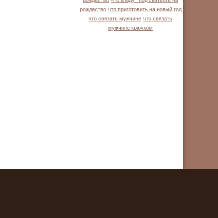
рождество
что кладут под скатерть на
рождество
что приготовить на новый год
что связать мужчине
что связать
мужчине крючком