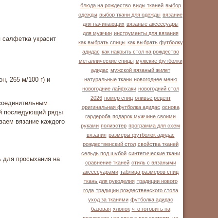
блюда на рождество
виды тканей
выбор
одежды
выбор ткани для одежды
вязание
для начинающих
вязаные аксессуары
для мужчин
инструменты для вязания
я салфетка украсит
как выбрать спицы
как выбрать футболку
адидас
как накрыть стол на рождество
металлические спицы
мужские футболки
адидас
мужской вязаный жилет
, 265 м/100 г) и
натуральные ткани
новогоднее меню
новогодние лайфхаки
новогодний стол
2026
номер спиц
оливье рецепт
 соединительным
оригинальная футболка адидас
основа
дый последующий ряды
гардероба
подарок мужчине своими
ваем вязание каждого
руками
полиэстер
программа для схем
вязания
размеры футболок адидас
рождественский стол
свойства тканей
сельдь под шубой
синтетические ткани
ь для просыхания на
сравнение тканей
стиль с вязаными
аксессуарами
таблица размеров спиц
ткань для рукоделия
традиции нового
года
традиции рождественского стола
уход за тканями
футболка адидас
базовая
хлопок
что готовить на