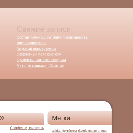
Свежие записи
Состав пряжи Bunny Baby: преимущества
микрополиэстера
Ажурный пояс крючком
Эффектный пояс крючком
Кружевные митенки спицами
Митенки спицами «Совята»
»
Метки
Салфетки, скатерть
adidas футболка
бамбуковые спицы