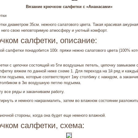
Вязание крючком салфетки с «Ананасами»
тки
ки диаметром 35см. нежного салатового цвета. Такая красивая ажурна
в него свою неповторимую атмосферу и уютный комфорт.
чком салфетки, описание:
ой салфетки понадобится 100г. пряжи нежно салатового цвета (100% котон
етки с цепочки состоящей из 5ти воздушных петель, цепочку замыкаем
алфетку вяжем по данной ниже схеме 1. Для перехода на 1й ряд и каж
ли подъема, которые соответствуют 1му столбику с накидом, а заканчи
толбиком в 3ю воздушную петлю подъема.
у все ряды и заканчиваем работу.
ирнуть и немного накрахмалить, затем во влажном состоянии разложит
ночной стороны, когда она будет еще немного влажной.
чком салфетки, схема: