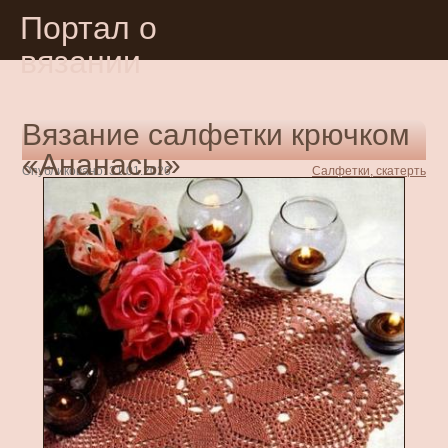
Портал о
вязании
Вязание салфетки крючком
«Ананасы»
Опубликовано: 31.01.2026
Салфетки, скатерть