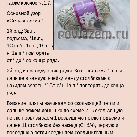
также крючок №1,7.
Основной узор
«Сетка» схема 1:
1й ряд: 3в.п.
подъема, *1в.п.,
1Ст. с/н, 1в.п., 1Ст. с/
н, 1в.п.* повторять
от * до * до конца ряда.
2й ряд и последующие ряды: 3в.п. подъема 1в.п. и
дальше в каждую ячейку между столбиками с
накидом вязать, *1Ст. с/н, 1в.п.* повторять до конца
ряда.
Вязание шляпы начинаем со скользящей петли и
дальше вяжем донышко по схеме 2. В скользящую
петлю провязываем 1 воздушную петлю подъема и
далее 11 столбиков без накида (Ст.б/н), первую и
последнюю петли соединяем соединительным