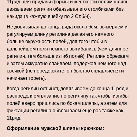
11ряд: для придачи формы и жесткости полям шляпы
ввязываем регилин обвязывая его столбиками без
накида (в каждую ячейку по 2 Ст.б/н).
Не довязывая до конца ряда около 6см. вымеряем и
регулируем длину регилина делая его немного
больше окружности полей, для того чтобы в
дальнейшем поля немного выгибались (чем длиннее
регилин, тем больше изгиб полей). Регилин обрезаем
и затем аккуратно спаиваем, подержав немного над
свечкой (не передержите, он быстро сплавляется и
начинает гореть).
Когда регилин остынет, довязываем до конца 11ряд и
распределяем вязание по регилину так чтобы изгибы
полей вверх пришлись по бокам шляпы, а затем для
фиксации регилина обвязываем еще раз также как
11ряд.
Оформление мужской шляпы крючком: