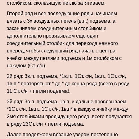
столбиком, скользящую петлю затягиваем.
Второй ряд и все последующие ряды начинаем
вязать с 3х воздушных петель (в.п.) подъема, а
заканчиваем соединительным столбиком и
дополнительно провязываем еще один
соединительный столбик для перехода немного
вперед, чтобы следующий ряд начать с центра
ячейки между петлями подъема и 1м столбиком с
накидом (Ст. с/н).
2й ряд: 3в.п. подъема, *1в.п., 1Ст. с/н, 1в.п., 1Ст. с/н,
1в.п.* повторять от * до * до конца ряда (всего в ряду
11 Ст. с/н + петли подъема).
3й ряд: 3в.п. подъема, 1в.п. и дальше провязываем
*1Ст. с/н, 1в.п., 1Ст. с/н, 1в.п* в каждую ячейку между
2мя столбиками предыдущего ряда, всего получается
в ряду 23Ст. с/н + петли подъема.
Далее продолжаем вязание узором постепенно