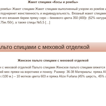
Жакет спицами «Косы и ромбы»
 ромбы» Жакет спицами Жакет спицами выполненный узором из ромбов 
 подчеркнет женственность и индивидуальность. Вязаный жакет спицами
ля его вязания берем пряжу серо – бежевого цвета 350 (400)г. (62% нату­
75м./50г), а также спицы №5,5 […]
льто спицами с меховой отделкой
6
Женское пальто спицами с меховой отделкой
и с меховой отделкой Пальто спицами Женское пальто спицами вяжется 
й мех пряжи на воротнике и понизу. Размер: 36-38 Материалы: пряжа Ali
г./100 м.) – 10 мотков цвета 603 и пряжа Alize Furlana (45% шерсть, 45