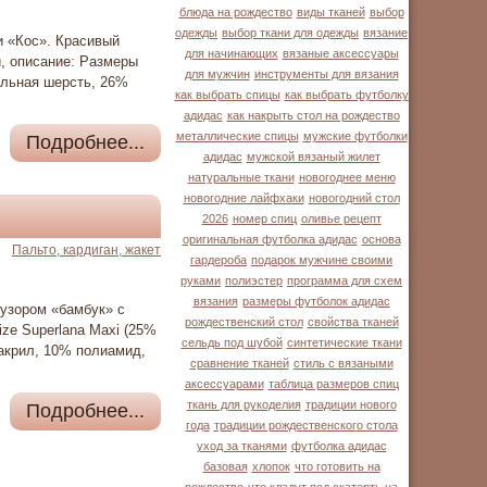
блюда на рождество
виды тканей
выбор
одежды
выбор ткани для одежды
вязание
и «Кос». Красивый
для начинающих
вязаные аксессуары
, описание: Размеры
для мужчин
инструменты для вязания
ральная шерсть, 26%
как выбрать спицы
как выбрать футболку
адидас
как накрыть стол на рождество
металлические спицы
мужские футболки
Подробнее...
адидас
мужской вязаный жилет
натуральные ткани
новогоднее меню
новогодние лайфхаки
новогодний стол
2026
номер спиц
оливье рецепт
оригинальная футболка адидас
основа
Пальто, кардиган, жакет
гардероба
подарок мужчине своими
руками
полиэстер
программа для схем
вязания
размеры футболок адидас
узором «бамбук» с
рождественский стол
свойства тканей
ze Superlana Maxi (25%
сельдь под шубой
синтетические ткани
% акрил, 10% полиамид,
сравнение тканей
стиль с вязаными
аксессуарами
таблица размеров спиц
ткань для рукоделия
традиции нового
Подробнее...
года
традиции рождественского стола
уход за тканями
футболка адидас
базовая
хлопок
что готовить на