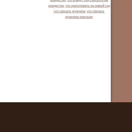
рождество
что кладут под скатерть на
рождество
что приготовить на новый год
что связать мужчине
что связать
мужчине крючком