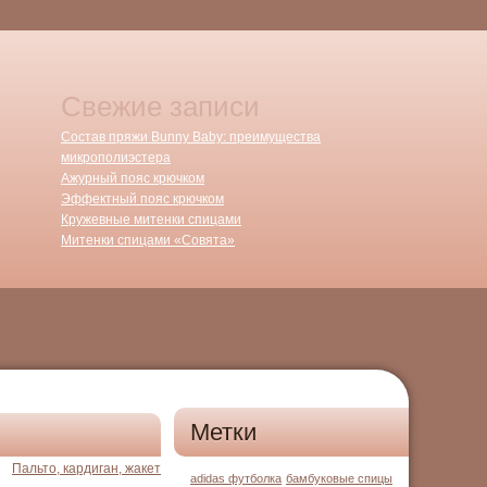
Свежие записи
Состав пряжи Bunny Baby: преимущества
микрополиэстера
Ажурный пояс крючком
Эффектный пояс крючком
Кружевные митенки спицами
Митенки спицами «Совята»
Метки
Пальто, кардиган, жакет
adidas футболка
бамбуковые спицы