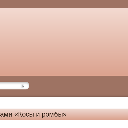
цами «Косы и ромбы»
6