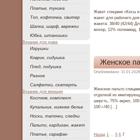
Платье, туника
Жакет спицами «Косы и
Топ, кофточка, свитер
жакет для рабочего дня
жакета: 38/40 (42/44) Д
Шапка, шарф, варежки
мохер, 12% полиамид, 1
Юбка, штанишки
Вязание для дома
Игрушки
Коврик, сидушка
Женское па
Плед, подушка
Опубликовано: 31.01.202
Разное
Салфетки, скатерть
Женское пальто спицам
Вязание для женщин
отделкой из имитирующе
Костюм, комплект
шерсть, 75% акрил, 100 
Купальник, нижнее белье
100 г./40 […]
Носки, тапочки, следки
Пальто, кардиган, жакет
Пагинация
Платье, сарафан
Назад
1
…
5
6
7