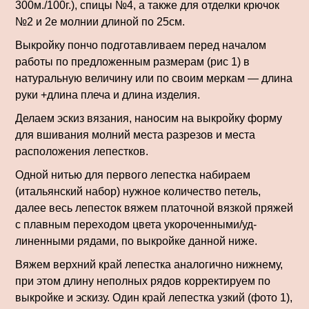
300м./100г.), спицы №4, а также для отделки крючок
№2 и 2е молнии длиной по 25см.
Выкройку пончо подготавливаем перед началом
работы по предложенным размерам (рис 1) в
натуральную величину или по своим меркам — длина
руки +длина плеча и длина изделия.
Делаем эскиз вязания, наносим на выкройку форму
для вшивания молний места разрезов и места
расположения лепестков.
Одной нитью для первого лепестка набираем
(итальянский набор) нужное коли­чество петель,
далее весь лепесток вяжем платочной вязкой пряжей
с плавным переходом цвета укороченными/уд­
линенными рядами, по выкройке данной ниже.
Вяжем верхний край лепестка аналогично нижнему,
при этом длину неполных рядов корректируем по
выкройке и эскизу. Один край лепестка узкий (фото 1),