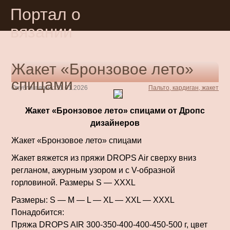
Портал о
вязании
Жакет «Бронзовое лето»
спицами
Опубликовано: 31.01.2026
Пальто, кардиган, жакет
Жакет «Бронзовое лето» спицами от Дропс
дизайнеров
Жакет «Бронзовое лето» спицами
Жакет вяжется из пряжи DROPS Air сверху вниз
регланом, ажурным узором и с V-образной
горловиной. Размеры S — XXXL
Размеры: S — M — L — XL — XXL — XXXL
Понадобится:
Пряжа DROPS AIR 300-350-400-400-450-500 г, цвет