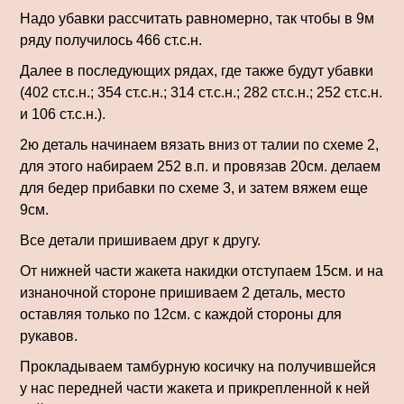
Надо убавки рассчитать равномерно, так чтобы в 9м
ряду получилось 466 ст.с.н.
Далее в последующих рядах, где также будут убавки
(402 ст.с.н.; 354 ст.с.н.; 314 ст.с.н.; 282 ст.с.н.; 252 ст.с.н.
и 106 ст.с.н.).
2ю деталь начинаем вязать вниз от талии по схеме 2,
для этого набираем 252 в.п. и про­вязав 20см. делаем
для бедер при­бавки по схеме 3, и затем вяжем еще
9см.
Все детали пришиваем друг к другу.
От нижней части жакета накидки отступаем 15см. и на
изнаночной стороне пришиваем 2 деталь, место
оставляя только по 12см. с каждой стороны для
рукавов.
Прокладываем тамбур­ную косичку на получившейся
у нас передней части жакета и при­крепленной к ней