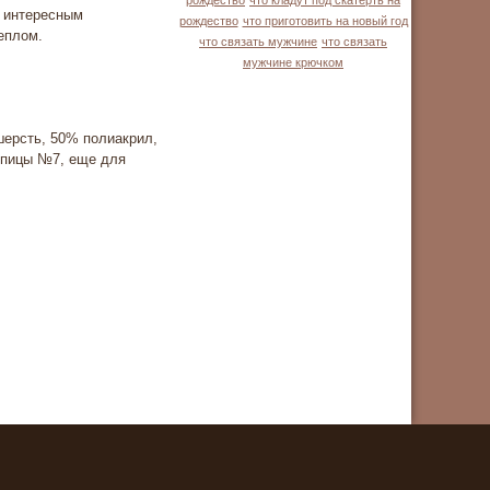
рождество
что кладут под скатерть на
ь интересным
рождество
что приготовить на новый год
еплом.
что связать мужчине
что связать
мужчине крючком
шерсть, 50% полиакрил,
 спицы №7, еще для