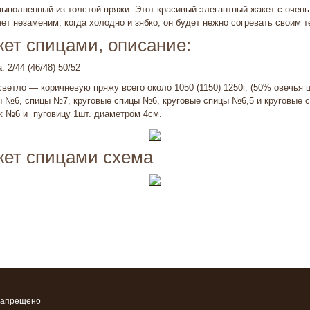
ыполненный из толстой пряжи. Этот красивый элегантный жакет с очен
т незаменим, когда холодно и зябко, он будет нежно согревать своим т
ет спицами, описание:
 2/44 (46/48) 50/52
светло — коричневую пряжу всего около 1050 (1150) 1250г. (50% овечья 
ицы №6, спицы №7, круговые спицы №6, круговые спицы №6,5 и круговые
 №6 и пуговицу 1шт. диаме­тром 4см.
кет спицами схема
запрещено