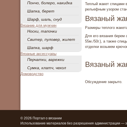
Пончо, болеро, накидка
Теплый жакет спицами в
рельефным узором стане
Шапка, берет
Вязаный жак
Шарф, шаль, снуд
Вязание для мужчин
Размеры теплого жакета:
Носки, тапочки
Для его вязания берем 
Свитер, пуловер, жилет
55м./50г.), а также сп
отделки возьмем крючок
Шапка, шарф
Вязаные аксессуары
Перчатки, варежки
Вязаный жа
Сумка, клатч, чехол
Домоводство
Обсуждение закрыто.
© 2026 Портал о вязании
Использование материалов без разрешения администрации — 