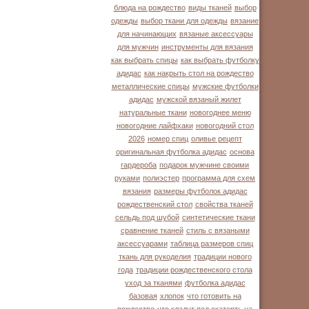
блюда на рождество
виды тканей
выбор
одежды
выбор ткани для одежды
вязание
для начинающих
вязаные аксессуары
для мужчин
инструменты для вязания
как выбрать спицы
как выбрать футболку
адидас
как накрыть стол на рождество
металлические спицы
мужские футболки
адидас
мужской вязаный жилет
натуральные ткани
новогоднее меню
новогодние лайфхаки
новогодний стол
2026
номер спиц
оливье рецепт
оригинальная футболка адидас
основа
гардероба
подарок мужчине своими
руками
полиэстер
программа для схем
вязания
размеры футболок адидас
рождественский стол
свойства тканей
сельдь под шубой
синтетические ткани
сравнение тканей
стиль с вязаными
аксессуарами
таблица размеров спиц
ткань для рукоделия
традиции нового
года
традиции рождественского стола
уход за тканями
футболка адидас
базовая
хлопок
что готовить на