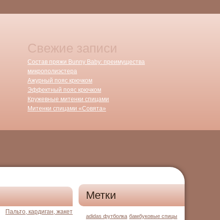
Свежие записи
Состав пряжи Bunny Baby: преимущества
микрополиэстера
Ажурный пояс крючком
Эффектный пояс крючком
Кружевные митенки спицами
Митенки спицами «Совята»
Метки
Пальто, кардиган, жакет
adidas футболка
бамбуковые спицы