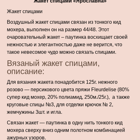
Жакет спицами «Ярославна»
Жакет спицами
Воздушный жакет спицами связан из тонкого кид
мохера, выполнен он на размер 44/48. Этот
очаровательный жакет – паутинка восхищает своей
нежностью и элегантностью даже не верится, что
такое невесомое чудо можно связать спицами.
Вязаный жакет спицами,
описание:
Для вязания жакета понадобится 125г. нежного
розово — персикового цвета пряжи Fleurdelise (80%
супер кид мохер, 20% полиамид, 250м./25г.), а также
круговые спицы №3, для отделки крючок № 2,
жемчужины 3шт. и игла.
Связан жакет — паутинка в одну нить тон­кого кид
мохера сверху вниз одним по­лотном комби­нацией
ажурных узоров.