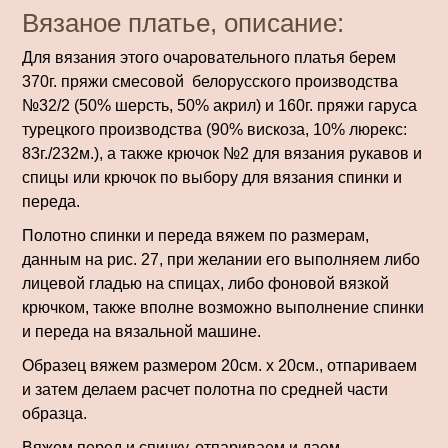
Вязаное платье, описание:
Для вязания этого очаровательного платья берем
370г. пря­жи смесовой белорусского производства
№32/2 (50% шерсть, 50% акрил) и 160г. пряжи гаруса
ту­рецкого производства (90% вискоза, 10% люрекс:
83г./232м.), а также крючок №2 для вязания рукавов и
спицы или крючок по выбору для вязания спинки и
переда.
Полотно спинки и переда вяжем по размерам,
данным на рис. 27, при желании его вы­полняем либо
лицевой гладью на спицах, либо фоновой вязкой
крючком, также вполне возможно выполнение спинки
и переда на вязальной машине.
Образец вяжем размером 20см. х 20см., отпариваем
и затем делаем расчет полотна по средней части
образца.
Вяжем перед и спинку, отпариваем и даем