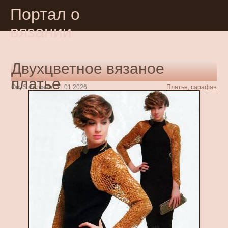
Портал о
вязании
Двухцветное вязаное
платье
Опубликовано: 31.01.2026
Платье, сарафан