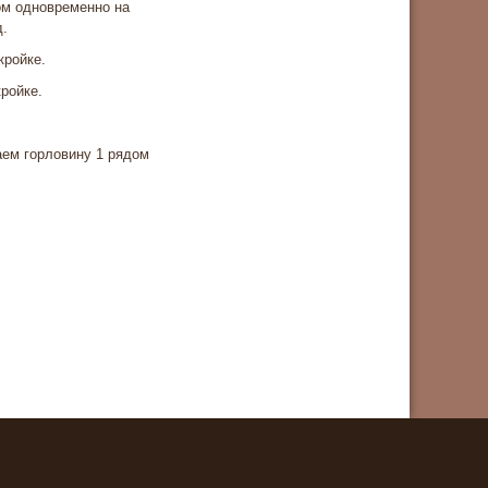
ом одновременно на
д.
кройке.
ройке.
аем горловину 1 рядом