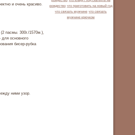
рождество
что кладут под скатерть на
ектно и очень красиво.
рождество
что приготовить на новый год
что связать мужчине
что связать
мужчине крючком
2 пасмы. 300г./1570м.),
— для основного
рования бисер-рубка
между ними узор.