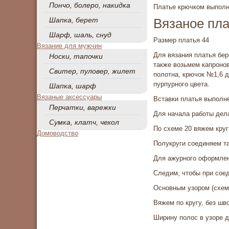
Пончо, болеро, накидка
Платье крючком выполне
Шапка, берет
Вязаное пла
Шарф, шаль, снуд
Размер платья 44
Вязание для мужчин
Для вязания платья бер
Носки, тапочки
также возьмем капронов
Свитер, пуловер, жилет
полотна, крючок №1,6 д
пурпурного цвета.
Шапка, шарф
Вязаные аксессуары
Вставки платья выполне
Перчатки, варежки
Для начала работы дела
Сумка, клатч, чехол
По схеме 20 вяжем круг
Домоводство
Полукруги соединяем та
Для ажурного оформлени
Следим, чтобы при соед
Основным узором (схем
Вяжем по кругу, без шв
Ширину полос в узоре д