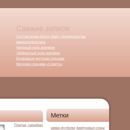
Свежие записи
Состав пряжи Bunny Baby: преимущества
микрополиэстера
Ажурный пояс крючком
Эффектный пояс крючком
Кружевные митенки спицами
Митенки спицами «Совята»
Метки
Платье, сарафан
adidas футболка
бамбуковые спицы