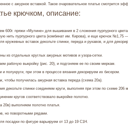
нное с ажурное вставкой. Такое очаровательное платье смотрится эфф
тье крючком, описание:
ем 600г. пряжи «Мулине» для вышивания в 2 сложения пурпурного цвета (
ую нить пурпурного цвета (комбинат им. Кирова), и еще крючок №1,75 
ля кружевных вставок декольте спинки, переда и рукавов, и для декори
ны из отдельных круглых ажурных мотивов и узора-сетки.
ем рабочую выкройку (рис. 20), и подгоняем ее по своим меркам.
и и полукруги, при этом в процессе вязания декорируем их бисером.
к, чтобы получилась ажурная вставка переда (схема 20а).
я декольте спинки соединяем круги, выполняя при этом по схеме 206 
инении кругов соответствовало выкройке полотно.
а 20в) выполняем полотно платья.
ов, но поворотными рядами.
ля посадки по фигуре варьируем от 13 до 19 С1Н.