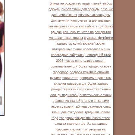
блюда на рождество
виды тканей
выбор
одежды
выбор ткани для одежды
вязание
для начинающих
вязаные аксессуары
для мужчин
инструменты для вязания
как выбрать спицы
как выбрать футболку
адидас
как накрыть стол на рождество
металлические спицы
мужские футболки
адидас
мужской вязаный жилет
натуральные ткани
новогоднее меню
новогодние лайфхаки
новогодний стол
2026
номер спиц
оливье рецепт
оригинальная футболка адидас
основа
гардероба
подарок мужчине своими
руками
полиэстер
программа для схем
вязания
размеры футболок адидас
рождественский стол
свойства тканей
сельдь под шубой
синтетические ткани
сравнение тканей
стиль с вязаными
аксессуарами
таблица размеров спиц
ткань для рукоделия
традиции нового
года
традиции рождественского стола
уход за тканями
футболка адидас
базовая
хлопок
что готовить на