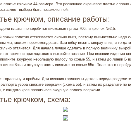
е платье крючком 44 размера. Это роскошное сиреневое платье словно 
оставляет выбора быть незамеченной.
тье крючком, описание работы:
дели платья понадобится вискозная пряжа 700г. и крючок №2,5.
й пряжи полотно оттягивается сильно вниз, поэтому внимательно надо с
оны мы, можем порекомендовать Вам юбку вязать сверху вниз, и тогда 
сильно оттянется. Для начала лучше сделать в полную величину выкрой
мя от времени прикладывая к выкройке вязание. При вязании изделия сниз
ыполните ажурную небольшую полосу по схеме 55. и затем до линии Б в
 линии бока и ажурную часть свяжите по схеме 55а. Поле этого перейди
 горловину и проймы. Для вязания горловины деталь переда раз­делит
 раппорта узо­ра свяжите веерками (схема 55), и затем их разделите по 
и, с каждого края провязывая ажурную полосу веерками.
тье крючком, схема: