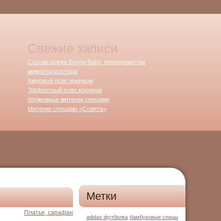
Свежие записи
Состав пряжи Bunny Baby: преимущества
микрополиэстера
Ажурный пояс крючком
Эффектный пояс крючком
Кружевные митенки спицами
Митенки спицами «Совята»
Метки
Платье, сарафан
adidas футболка
бамбуковые спицы