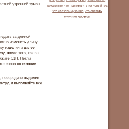
рождество
что кладут под скатерть на
летний утренний туман
рождество
что приготовить на новый год
что связать мужчине
что связать
мужчине крючком
ледить за длиной
можно изменить длину
ку изделия и далее
у, после того, как вы
яжите С1Н. Петли
те снова на вязание
е, посередине выделив
центру, и выполняйте все