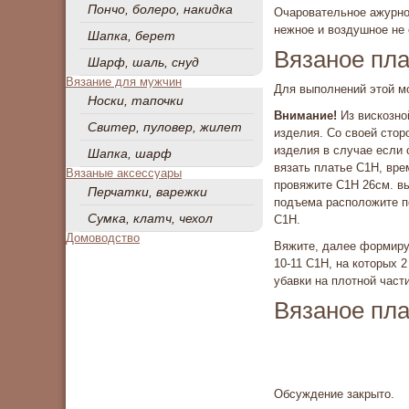
Пончо, болеро, накидка
Очаровательное ажурно
нежное и воздушное не 
Шапка, берет
Вязаное пла
Шарф, шаль, снуд
Вязание для мужчин
Для выполнений этой мо
Носки, тапочки
Внимание!
Из вискозно
Свитер, пуловер, жилет
изделия. Со своей стор
изделия в случае если 
Шапка, шарф
вязать платье С1Н, вре
Вязаные аксессуары
про­вяжите С1Н 26см. в
Перчатки, варежки
подъема расположите по
Сумка, клатч, чехол
С1Н.
Домоводство
Вяжите, далее формируя
10-11 С1Н, на которых 2
убавки на плотной част
Вязаное пла
Обсуждение закрыто.