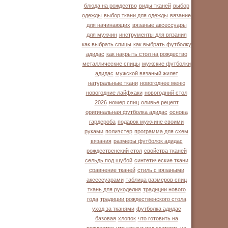
блюда на рождество
виды тканей
выбор
одежды
выбор ткани для одежды
вязание
для начинающих
вязаные аксессуары
для мужчин
инструменты для вязания
как выбрать спицы
как выбрать футболку
адидас
как накрыть стол на рождество
металлические спицы
мужские футболки
адидас
мужской вязаный жилет
натуральные ткани
новогоднее меню
новогодние лайфхаки
новогодний стол
2026
номер спиц
оливье рецепт
оригинальная футболка адидас
основа
гардероба
подарок мужчине своими
руками
полиэстер
программа для схем
вязания
размеры футболок адидас
рождественский стол
свойства тканей
сельдь под шубой
синтетические ткани
сравнение тканей
стиль с вязаными
аксессуарами
таблица размеров спиц
ткань для рукоделия
традиции нового
года
традиции рождественского стола
уход за тканями
футболка адидас
базовая
хлопок
что готовить на