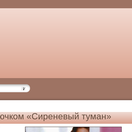
ючком «Сиреневый туман»
6