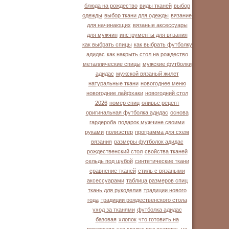
блюда на рождество
виды тканей
выбор
одежды
выбор ткани для одежды
вязание
для начинающих
вязаные аксессуары
для мужчин
инструменты для вязания
как выбрать спицы
как выбрать футболку
адидас
как накрыть стол на рождество
металлические спицы
мужские футболки
адидас
мужской вязаный жилет
натуральные ткани
новогоднее меню
новогодние лайфхаки
новогодний стол
2026
номер спиц
оливье рецепт
оригинальная футболка адидас
основа
гардероба
подарок мужчине своими
руками
полиэстер
программа для схем
вязания
размеры футболок адидас
рождественский стол
свойства тканей
сельдь под шубой
синтетические ткани
сравнение тканей
стиль с вязаными
аксессуарами
таблица размеров спиц
ткань для рукоделия
традиции нового
года
традиции рождественского стола
уход за тканями
футболка адидас
базовая
хлопок
что готовить на