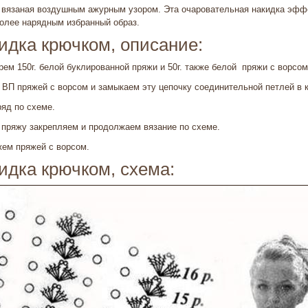
 вязаная воздушным ажурным узором. Эта очаровательная накидка эффе
более нарядным избранный образ.
идка крючком, описание:
рем 150г. белой буклированной пряжи и 50г. также белой пряжи с ворсо
 ВП пряжей с ворсом и замыкаем эту цепочку соединительной петлей в к
яд по схеме.
ряжу закрепляем и про­должаем вя­зание по схеме.
яжем пряжей с ворсом.
идка крючком, схема: