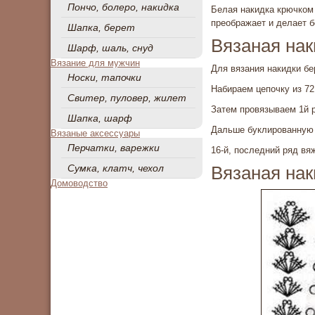
Пончо, болеро, накидка
Белая накидка крючком
преображает и делает 
Шапка, берет
Вязаная нак
Шарф, шаль, снуд
Вязание для мужчин
Для вязания накидки бе
Носки, тапочки
Набираем цепочку из 72
Свитер, пуловер, жилет
Затем провязываем 1й р
Шапка, шарф
Дальше буклированную п
Вязаные аксессуары
Перчатки, варежки
16-й, послед­ний ряд в
Сумка, клатч, чехол
Вязаная нак
Домоводство