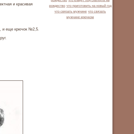
рождество
что кладут под скатерть на
ктная и красивая
рождество
что приготовить на новый год
что связать мужчине
что связать
мужчине крючком
м, и еще крючок №2,5.
руг.