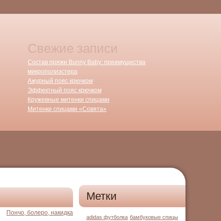
Свежие записи
Состав пряжи Bunny Baby: преимущества
микрополиэстера
Ажурный пояс крючком
Эффектный пояс крючком
Кружевные митенки спицами
Митенки спицами «Совята»
Метки
Пончо, болеро, накидка
adidas футболка
бамбуковые спицы