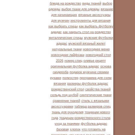
блюда на рождество
виды тканей
выбор
одежды
выбор ткани для одежды
вязание
для начинающих
вязаные аксессуары
для мужчин
инструменты для вязания
как выбрать спицы
как выбрать футболку
адидас
как накрыть стол на рождество
металлические спицы
мужские футболки
адидас
мужской вязаный жилет
натуральные ткани
новогоднее меню
новогодние лайфхаки
новогодний стол
2026
номер спиц
оливье рецепт
оригинальная футболка адидас
основа
гардероба
подарок мужчине своими
руками
полиэстер
программа для схем
вязания
размеры футболок адидас
рождественский стол
свойства тканей
сельдь под шубой
синтетические ткани
сравнение тканей
стиль с вязаными
аксессуарами
таблица размеров спиц
ткань для рукоделия
традиции нового
года
традиции рождественского стола
уход за тканями
футболка адидас
базовая
хлопок
что готовить на