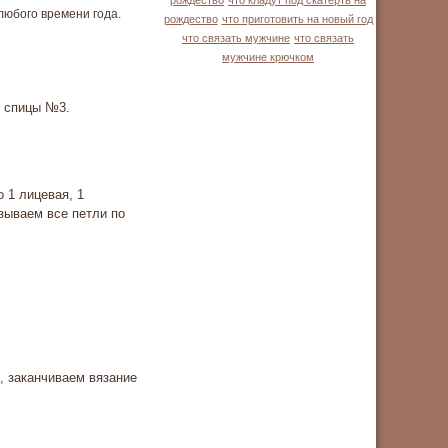
рождество
что кладут под скатерть на
любого времени года.
рождество
что приготовить на новый год
что связать мужчине
что связать
мужчине крючком
е спицы №3.
 1 лицевая, 1
язываем все петли по
, заканчиваем вязание