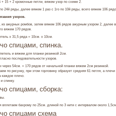
6 + 15 + 2 кромочные петли, вяжем узор по схеме 2.
по 24й ряды, далее вяжем 1 раз с 1го по 10й ряды, всего вяжем 106 рядо
язания узоров.
 из ажурных ромбов, затем вяжем 106 рядов ажурным узором 2, далее 
го вяжем 170 рядов.
тель х 31,5 ряда = 10см. x 10см.
чо спицами, спинка.
петель и вяжем для планки резинкой 2см.
гласно последовательности узоров.
 через 54см. = 170 рядов от начальной планки вяжем 2см резинкой.
аем по рисунку, при этом горловину образует средняя 61 петля, а плеч
а каждое плечо.
 и спинку.
чо спицами, сборка:
вы.
я вплетаем бахрому по 25см. длиной по 3 нити с интервалом около 1,5с
нчо спицами схема