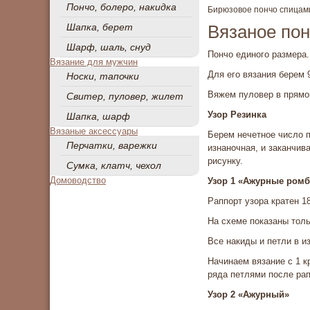
Пончо, болеро, накидка
Бирюзовое пончо спицами
Шапка, берет
Вязаное пон
Шарф, шаль, снуд
Пончо единого размера.
Вязание для мужчин
Для его вязания берем 9
Носки, тапочки
Вяжем пуловер в прямом
Свитер, пуловер, жилет
Узор Резинка
Шапка, шарф
Вязаные аксессуары
Берем нечетное число п
Перчатки, варежки
изнаночная, и заканчив
рисунку.
Сумка, клатч, чехол
Домоводство
Узор 1 «Ажурные ром
Раппорт узора кратен 1
На схеме показаны тол
Все накиды и петли в 
Начинаем вязание с 1 к
ряда петлями после рап
Узор 2 «Ажурный»