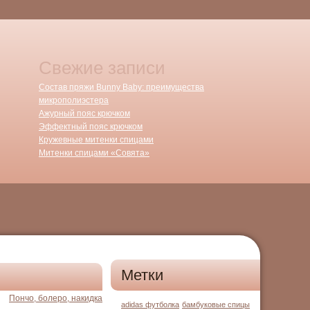
Свежие записи
Состав пряжи Bunny Baby: преимущества
микрополиэстера
Ажурный пояс крючком
Эффектный пояс крючком
Кружевные митенки спицами
Митенки спицами «Совята»
Метки
Пончо, болеро, накидка
adidas футболка
бамбуковые спицы