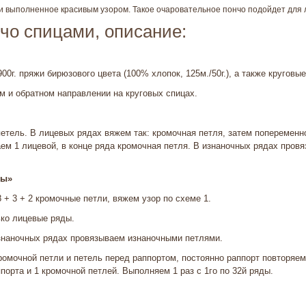
 выполненное красивым узором. Такое очаровательное пончо подойдет для 
чо спицами, описание:
00г. пряжи бирюзового цвета (100% хлопок, 125м./50г.), а также круговы
 и обратном направлении на круговых спицах.
етель. В лицевых рядах вяжем так: кромочная петля, затем попеременно
аем 1 лицевой, в конце ряда кромочная петля. В изнаночных рядах пров
бы»
8 + 3 + 2 кромочные петли, вяжем узор по схеме 1.
ько лицевые ряды.
изнаночных рядах провязываем изнаночными петлями.
ромочной петли и петель перед раппортом, постоянно раппорт повторяем
порта и 1 кромочной петлей. Выполняем 1 раз с 1го по 32й ряды.