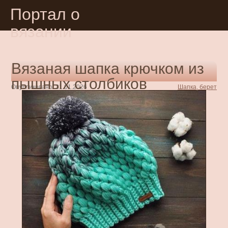
Портал о
вязании
Вязаная шапка крючком из
пышных столбиков
Опубликовано: 31.01.2026
Шапка, берет