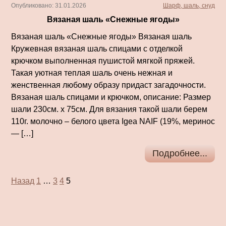
Опубликовано: 31.01.2026
Шарф, шаль, снуд
Вязаная шаль «Снежные ягоды»
Вязаная шаль «Снежные ягоды» Вязаная шаль
Кружевная вязаная шаль спицами с отделкой
крючком выполненная пушистой мягкой пряжей.
Такая уютная теплая шаль очень нежная и
женственная любому образу придаст загадочности.
Вязаная шаль спицами и крючком, описание: Размер
шали 230см. х 75см. Для вязания такой шали берем
110г. молочно – белого цвета Igea NAIF (19%, меринос
— […]
Подробнее...
Пагинация
Назад
1
…
3
4
5
записей