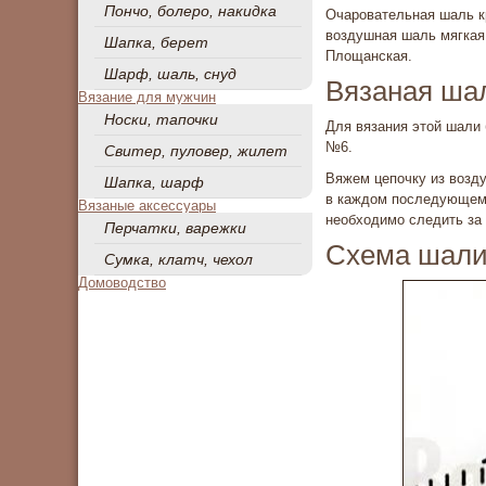
Пончо, болеро, накидка
Очаровательная шаль к
воздушная шаль мягкая 
Шапка, берет
Площанская.
Шарф, шаль, снуд
Вязаная шал
Вязание для мужчин
Носки, тапочки
Для вязания этой шали 
№6.
Свитер, пуловер, жилет
Вяжем цепочку из возду
Шапка, шарф
в каждом последующем 
Вязаные аксессуары
необходимо следить за
Перчатки, варежки
Схема шал
Сумка, клатч, чехол
Домоводство