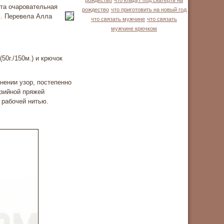
рождество
что кладут под скатерть на
та очаровательная
рождество
что приготовить на новый год
м. Перевела Алла
что связать мужчине
что связать
мужчине крючком
50г./150м.) и крючок
нении узор, постепенно
зийной пряжей
 рабочей нитью.