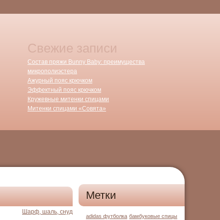
Свежие записи
Состав пряжи Bunny Baby: преимущества
микрополиэстера
Ажурный пояс крючком
Эффектный пояс крючком
Кружевные митенки спицами
Митенки спицами «Совята»
Метки
Шарф, шаль, снуд
adidas футболка
бамбуковые спицы