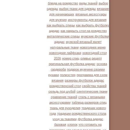
блюда на рождество
виды тканей
выбор
одежды
выбор ткани для одежды
вязание
для начинающих
вязаные аксессуары
для мужчин
инструменты для вязания
как выбрать спицы
как выбрать футболку
адидас
как накрыть стол на рождество
металлические спицы
мужские футболки
адидас
мужской вязаный жилет
натуральные ткани
новогоднее меню
новогодние лайфхаки
новогодний стол
2026
номер спиц
оливье рецепт
оригинальная футболка адидас
основа
гардероба
подарок мужчине своими
руками
полиэстер
программа для схем
вязания
размеры футболок адидас
рождественский стол
свойства тканей
сельдь под шубой
синтетические ткани
сравнение тканей
стиль с вязаными
аксессуарами
таблица размеров спиц
ткань для рукоделия
традиции нового
года
традиции рождественского стола
уход за тканями
футболка адидас
базовая
хлопок
что готовить на