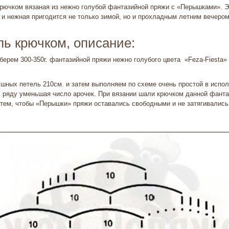
рючком вязаная из нежно голубой фантазийной пряжи с «Перышками». Э
и нежная пригодится не
только зимой, но и прохладным летним вечеро
ь крючком, описание:
берем 300-350г. фантазийной пряжи нежно голубого цвета «Feza-Fiesta» (
шных петель 210см. и затем выполняем по схеме очень простой в испол
ряду уменьшая число арочек. При вязании шали крючком данной фанта
 тем, чтобы «Перышки» пряжи оставались свободными и не затягивались
и