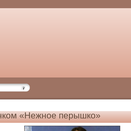
чком «Нежное перышко»
6