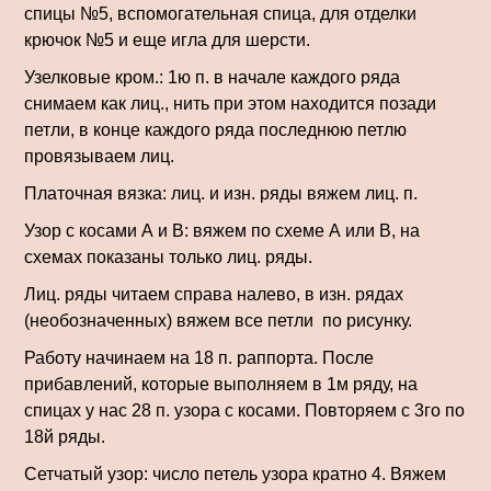
спицы №5, вспомогательная спица, для отделки
крючок №5 и еще игла для шерсти.
Узелковые кром.: 1ю п. в начале каждого ряда
снимаем как лиц., нить при этом находится позади
петли, в конце каждого ряда послед­нюю петлю
провязываем лиц.
Платочная вязка: лиц. и изн. ряды вяжем лиц. п.
Узор с косами А и В: вяжем по схеме А или В, на
схемах показаны только лиц. ряды.
Лиц. ряды читаем справа налево, в изн. рядах
(необозначенных) вя­жем все петли по рисунку.
Работу начинаем на 18 п. раппорта. После
прибавлений, которые выполняем в 1м ряду, на
спицах у нас 28 п. узора с косами. Повторяем с 3го по
18й ряды.
Сетчатый узор: число петель узора кратно 4. Вяжем