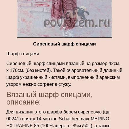
Сиреневый шарф спицами
Шарф спицами
Сиреневый шарф спицами вязаный на размер 42см.
х 170см. (без кистей). Такой очаровательный длинный
шарф украшенный кистями, выполненный аранским
узором нежно согреет в стужу.
Вязаный шарф спицами,
описание:
Для вязания этого шарфа берем сирене­вую (цв.
00241) пряжу 14 мотков Schachenmayr MERINO
EXTRAFINE 85 (100% шерсть, 85м./50г.), а также