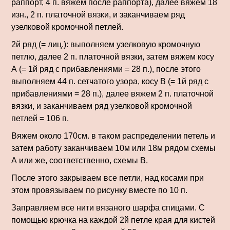
раппорт, 4 п. вяжем после раппорта), далее вяжем 18
изн., 2 п. платочной вязки, и заканчиваем ряд
узелковой кромочной петлей.
2й ряд (= лиц.): выполняем узелковую кромочную
петлю, далее 2 п. платочной вязки, затем вяжем косу
А (= 1й ряд с прибавлениями = 28 п.), после этого
выполняем 44 п. сетчато­го узора, косу В (= 1й ряд с
прибавле­ниями = 28 п.), далее вяжем 2 п. платочной
вязки, и заканчиваем ряд узелковой кромочной
петлей = 106 п.
Вяжем около 170см. в таком рас­пределении петель и
затем работу заканчиваем 10м или 18м рядом схемы
А или же, соответственно, схемы В.
После этого закрываем все петли, над косами при
этом провязываем по рисунку вместе по 10 п.
Заправляем все нити вязаного шарфа спицами. С
помощью крючка на каждой 2й петле края для кистей