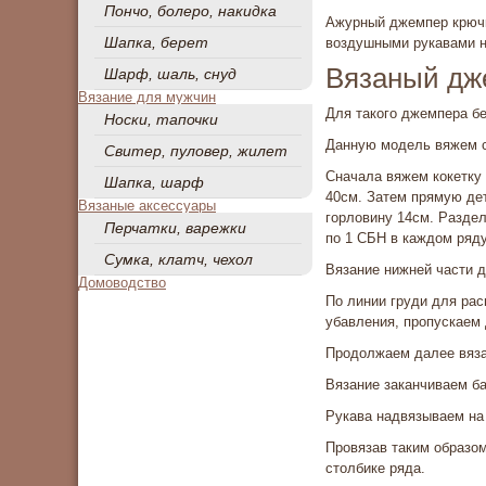
Пончо, болеро, накидка
Ажурный джемпер крючк
Шапка, берет
воздушными рукавами н
Вязаный дж
Шарф, шаль, снуд
Вязание для мужчин
Для такого джемпера бе
Носки, тапочки
Данную модель вяжем с
Свитер, пуловер, жилет
Сначала вяжем кокетку
Шапка, шарф
40см. Затем прямую дет
Вязаные аксессуары
горловину 14см. Раздел
Перчатки, варежки
по 1 СБН в каждом ряду
Сумка, клатч, чехол
Вязание нижней части 
Домоводство
По линии груди для рас
убавления, пропускаем 
Продолжаем далее вяза
Вязание заканчиваем ба
Рукава надвязываем на 
Провязав таким образом
столбике ряда.