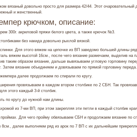
ом вязаный довольно просто для размера 42/44. Этот очаровательный 
ежный и женственный.
емпер крючком, описание:
рем 300г. акриловой пряжи белого цвета, а также крючок №3.
толбиками без накида довольно рыхлой вязкой.
 спинки. Для этого вяжем на цепочке из ВП заведомо большей длины р
аль вяжем высотой 16см., после чего вязание размечаем, выделив на пл
ив таким образом вязание, дальше вывязываем угловую горловину пере
. Затем вязание объединяем и довязываем по прямой горловину переда.
джемпера далее продолжаем по спирали по кругу.
ширения провязываем в каждом втором столбике по 2 СБН. Так провязав
для этого каждый 3-й столбик.
ть по кругу до нужной нам длины.
хромой из 7-ми ВП, при этом закрепляя эти петли в каждый столбик кра
проймах. Для чего пройму обвязываем СБН и продолжаем вязание по сп
 8см., далее выполняем ряд из арок по 7 ВП с их дальнейшим прикреп