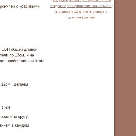
рождество
что кладут под скатерть на
джемпер с красивыми
рождество
что приготовить на новый год
что связать мужчине
что связать
мужчине крючком
яд СБН общей длиной
ечи по 13см. и на
да, прибавляя при этом
 12см., делаем
я СБН.
ирали по кругу.
лением в каждом