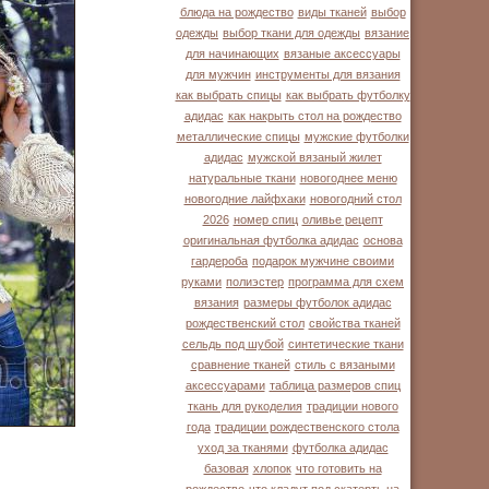
блюда на рождество
виды тканей
выбор
одежды
выбор ткани для одежды
вязание
для начинающих
вязаные аксессуары
для мужчин
инструменты для вязания
как выбрать спицы
как выбрать футболку
адидас
как накрыть стол на рождество
металлические спицы
мужские футболки
адидас
мужской вязаный жилет
натуральные ткани
новогоднее меню
новогодние лайфхаки
новогодний стол
2026
номер спиц
оливье рецепт
оригинальная футболка адидас
основа
гардероба
подарок мужчине своими
руками
полиэстер
программа для схем
вязания
размеры футболок адидас
рождественский стол
свойства тканей
сельдь под шубой
синтетические ткани
сравнение тканей
стиль с вязаными
аксессуарами
таблица размеров спиц
ткань для рукоделия
традиции нового
года
традиции рождественского стола
уход за тканями
футболка адидас
базовая
хлопок
что готовить на