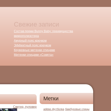
Свежие записи
Состав пряжи Bunny Baby: преимущества
микрополиэстера
Ажурный пояс крючком
Эффектный пояс крючком
Кружевные митенки спицами
Митенки спицами «Совята»
Метки
Свитер, пуловер
adidas футболка
бамбуковые спицы