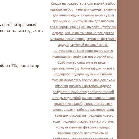
блюда на рождество
виды тканей
выбор
одежды
выбор ткани для одежды
вязание
для начинающих
вязаные аксессуары
для мужчин
инструменты для вязания
нь нежным красивым
как выбрать спицы
как выбрать футболку
но не только отдыхать
адидас
как накрыть стол на рождество
металлические спицы
мужские футболки
адидас
мужской вязаный жилет
натуральные ткани
новогоднее меню
новогодние лайфхаки
новогодний стол
2026
номер спиц
оливье рецепт
нейлон 1%, полиэстер
оригинальная футболка адидас
основа
гардероба
подарок мужчине своими
руками
полиэстер
программа для схем
вязания
размеры футболок адидас
рождественский стол
свойства тканей
сельдь под шубой
синтетические ткани
сравнение тканей
стиль с вязаными
аксессуарами
таблица размеров спиц
ткань для рукоделия
традиции нового
года
традиции рождественского стола
уход за тканями
футболка адидас
базовая
хлопок
что готовить на