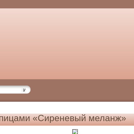
спицами «Сиреневый меланж»
6