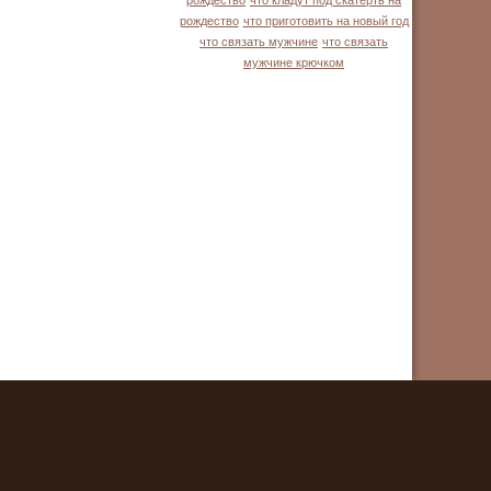
рождество
что кладут под скатерть на
рождество
что приготовить на новый год
что связать мужчине
что связать
мужчине крючком