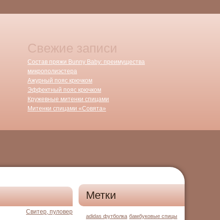
Свежие записи
Состав пряжи Bunny Baby: преимущества
микрополиэстера
Ажурный пояс крючком
Эффектный пояс крючком
Кружевные митенки спицами
Митенки спицами «Совята»
Метки
Свитер, пуловер
adidas футболка
бамбуковые спицы