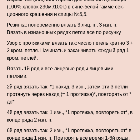
(100% хлопок 230м./100г.) в сине-белой гамме сек­
ционного крашения и спицы №5,5.
Резинка: попеременно вязать 3 лиц. п., 3 изн. п.
Вязать в изнаночных ря­дах петли все по ри­сунку.
Узор с протяжками вязать так: число петель кратно 3 +
2 кром. петля. Начинать и за­канчивать каждый ряд 1
кром. петлей.
Вязать 1й ряд и все лицевые ряды лице­выми
петлями.
2й ряд вязать так: *1 накид, 3 изн., затем эти 3 петли
протянуть че­рез накид (= 1 протяжка)*, повторять от *
до*.
4й ряд вязать так: 1 изн., *1 протяжка, повторять от*, в
конце ряда 2 изн. п.
6й ряд вязать так: 2 изн., *1 протяжка, повторять от* в
конце ряда 1 изн. п. Повторять все время 1-6й ряды.