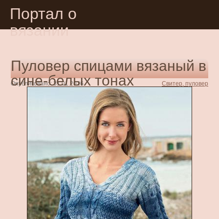
Портал о
вязании
Пуловер спицами вязаный в
сине-белых тонах
Опубликовано: 31.01.2026
Свитер, пуловер