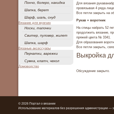
Пончо, болеро, накидка
Для вязания рукаванабр
провязывая 4 ряда лице
Шапка, берет
Все петли закрыть на о
Шарф, шаль, снуд
Рукав + воротник
Вязание для мужчин
На спицы набрать 52 пе
Носки, тапочки
продолжить вязание, пр
Свитер, пуловер, жилет
пряжей цвета № 3341.
Для образования воротн
Шапка, шарф
Все петли закрыть, свя
Вязаные аксессуары
Выкройка дл
Перчатки, варежки
Сумка, клатч, чехол
Домоводство
Обсуждение закрыто.
© 2026 Портал о вязании
Использование материалов без разрешения администрации — 