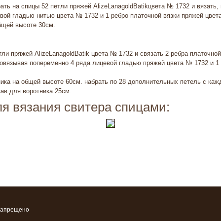
ать на спицы 52 петли пряжей AlizeLanagoldBatikцвета № 1732 и вязать,
вой гладью нитью цвета № 1732 и 1 ребро платочной вязки пряжей цвет
бщей высоте 30см.
тли пряжей AlizeLanagoldBatik цвета № 1732 и связать 2 ребра платочной
овязывая попеременно 4 ряда лицевой гладью пряжей цвета № 1732 и 1 
ика на общей высоте 60см. набрать по 28 дополнительных петель с кажд
зав для воротника 25см.
я вязания свитера спицами:
запрещено