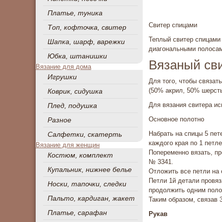
Платье, туника
Свитер спицами
Топ, кофточка, свитер
Теплый свитер спицами 
Шапка, шарф, варежки
диагональными полосам
Юбка, штанишки
Вязаный сви
Вязание для дома
Игрушки
Для того, чтобы связать
(50% акрил, 50% шерсть,
Коврик, сидушка
Для вязания свитера ис
Плед, подушка
Основное полотно
Разное
Набрать на спицы 5 пет
Салфетки, скатерть
каждого края по 1 петле
Вязание для женщин
Попеременно вязать, пр
Костюм, комплект
№ 3341.
Купальник, нижнее белье
Отложить все петли на 
Петли 1й детали провяз
Носки, тапочки, следки
продолжить одним полот
Пальто, кардиган, жакет
Таким образом, связав 
Платье, сарафан
Рукав