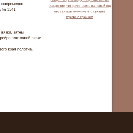
рождество
что кладут под скатерть на
 попеременно
рождество
что приготовить на новый год
а № 3341.
что связать мужчине
что связать
мужчине крючком
 вязки, затем
ребро платочной вязки
ого края полотна.