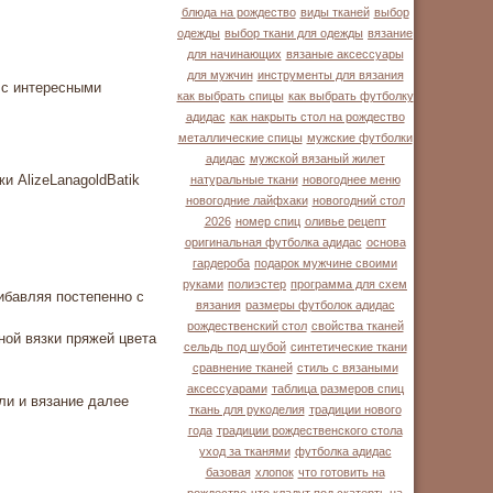
блюда на рождество
виды тканей
выбор
одежды
выбор ткани для одежды
вязание
для начинающих
вязаные аксессуары
для мужчин
инструменты для вязания
 с интересными
как выбрать спицы
как выбрать футболку
адидас
как накрыть стол на рождество
металлические спицы
мужские футболки
адидас
мужской вязаный жилет
жи AlizeLanagoldBatik
натуральные ткани
новогоднее меню
новогодние лайфхаки
новогодний стол
2026
номер спиц
оливье рецепт
оригинальная футболка адидас
основа
гардероба
подарок мужчине своими
руками
полиэстер
программа для схем
рибавляя постепенно с
вязания
размеры футболок адидас
рождественский стол
свойства тканей
ной вязки пряжей цвета
сельдь под шубой
синтетические ткани
сравнение тканей
стиль с вязаными
аксессуарами
таблица размеров спиц
ли и вязание далее
ткань для рукоделия
традиции нового
года
традиции рождественского стола
уход за тканями
футболка адидас
базовая
хлопок
что готовить на