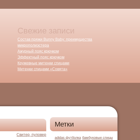
Свежие записи
Состав пряжи Bunny Baby: преимущества
микрополиэстера
Ажурный пояс крючком
Эффектный пояс крючком
Кружевные митенки спицами
Митенки спицами «Совята»
Метки
Свитер, пуловер
adidas футболка
бамбуковые спицы