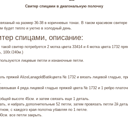
Свитер спицами в диагональную полочку
вязаный на размер 36-38 в коричневых тонах. В таком красивом свитере
и будет тепло и уютно в холодный день.
тер спицами, описание:
 такой свитер потребуется 2 мотка цвета 33414 и 4 мотка цвета 1732 пря
 100г./240м.)
пользуются лицевые петли и изнаночные петли.
ель пряжей AlizeLanagoldBatikцвета № 1732 и вязать лицевой гладью, п
.
овязывая 4 ряда лицевой гладью пряжей цвета № 1732 и 1 ребро платоч
общей высоте 45см. и затем связать еще 1 деталь.
ать, и набрать дополнительные 52 петли, затем провязать петли 2й дета
ном, с каждого края полотна убавляя по 1 петле.
30см. все петли закрыть.