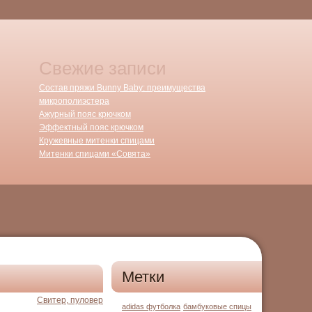
Свежие записи
Состав пряжи Bunny Baby: преимущества
микрополиэстера
Ажурный пояс крючком
Эффектный пояс крючком
Кружевные митенки спицами
Митенки спицами «Совята»
Метки
Свитер, пуловер
adidas футболка
бамбуковые спицы