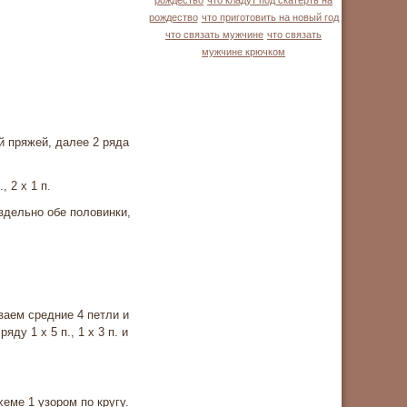
рождество
что кладут под скатерть на
рождество
что приготовить на новый год
что связать мужчине
что связать
мужчине крючком
й пряжей, далее 2 ряда
 2 х 1 п.
здельно обе половинки,
ваем сред­ние 4 петли и
ду 1 х 5 п., 1 х 3 п. и
еме 1 узором по кругу.