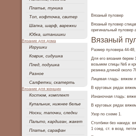
Платье, туника
Вязаный пуловер
Топ, кофточка, свитер
Вязаный пуловер спица
Шапка, шарф, варежки
оригинальный пуловер 
Юбка, штанишки
Вязаный пул
Вязание для дома
Игрушки
Размер пуловера 44-48,
Коврик, сидушка
Для его вязания берем 1
возьмем спицы №6 и крю
Плед, подушка
резинка длиной около 7
Разное
Лицевая гладь: вяжем л
Салфетки, скатерть
В круговых ря­дах вяже
Вязание для женщин
Костюм, комплект
Изнаночная гладь: вяже
Купальник, нижнее белье
В круговых рядах вяжем
Носки, тапочки, следки
Узор по схеме 1.
Пальто, кардиган, жакет
Столбики без накида: вя
1 соед. ст. в возд. пет
Платье, сарафан