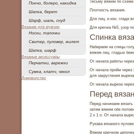
Тесьму вяжем по схеме 
Пончо, болеро, накидка
Плотность вязания.
Шапка, берет
Для лиц. и изн. глади 
Шарф, шаль, снуд
Вязание для мужчин
Для крючка №5, узор по
Носки, тапочки
Спинка вяза
Свитер, пуловер, жилет
На­бираем на спицы гол
Шапка, шарф
вяжем лиц. гладью беж
Вязаные аксессуары
От нача­ла работы через
Перчатки, варежки
От начала пройм через 
Сумка, клатч, чехол
для закругления выреза 
Домоводство
От начала вы­реза чере
Перед вязан
Перед начинаем вязать к
затем вяжем обе половин
2 х 1 п. От начала выре
Рукава вязаного пулов
Вяжем крючком цепочку 