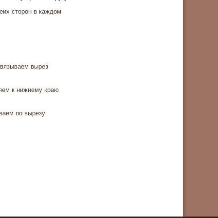
еих сторон в каждом
бвязываем вырез
ляем к нижнему краю
еваем по вырезу