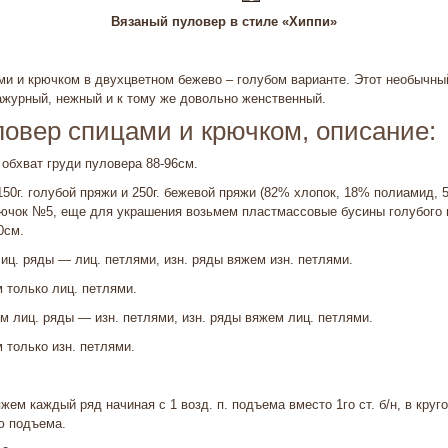
Вязаный пуловер в стиле «Хиппи»
ми и крючком в двухцветном бежево – голубом варианте. Этот необычны
ажурный, нежный и к тому же довольно женственный.
овер спицами и крючком, описание:
 обхват груди пуловера 88-96см.
50г. голубой пряжи и 250г. бежевой пряжи (82% хлопок, 18% полиами­д, 50
чок №5, еще для украшения возьмем пластмассовые бусины голубого цв
0см.
иц. ряды — лиц. петлями, изн. ряды вяжем изн. петлями.
м только лиц. петлями.
м лиц. ряды — изн. петлями, изн. ряды вяжем лиц. петлями.
 только изн. петлями.
жем каждый ряд начиная с 1 возд. п. подъема вместо 1го ст. б/н, в кру
лю подъема.