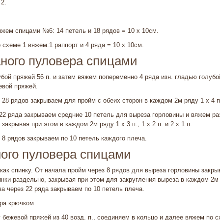
2.
вяжем спицами №6: 14 петель и 18 рядов = 10 х 10см.
 схеме 1 вяжем:1 раппорт и 4 ряда = 10 х 10см.
ного пуловера спицами
убой пряжей 56 п. и затем вяжем попере­менно 4 ряда изн. гладью голубо
евой пряжей.
 28 рядов закрываем для пройм с обеих сторон в каждом 2м ряду 1 х 4 п.,
22 ряда закрываем средние 10 петель для выреза горловины и вяжем ра
закрывая при этом в каждом 2м ряду 1 х 3 п., 1 х 2 п. и 2 х 1 п.
з 8 рядов закрываем по 10 петель каждого плеча.
ого пуловера спицами
ак спинку. От начала пройм че­рез 8 рядов для вы­реза горловины закры
ки раздельно, закрывая при этом для закру­гления выреза в каждом 2м ря
за через 22 ряда закрываем по 10 петель плеча.
ера крючком
бежевой пряжей из 40 возд. п., со­единяем в кольцо и далее вяжем по сх