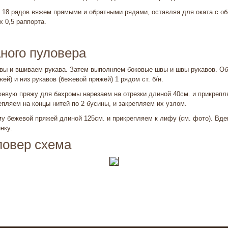
 18 рядов вяжем прямыми и обратными рядами, оставляя для оката с об
х 0,5 раппорта.
ного пуловера
ы и вшиваем рукава. Затем выполняем боковые швы и швы рукавов. О
жей) и низ рукавов (бежевой пряжей) 1 рядом ст. б/н.
евую пряжу для бахромы нарезаем на отрез­ки длиной 40см. и прикреп
пляем на концы нитей по 2 бусины, и закрепляем их узлом.
у бе­жевой пряжей длиной 125см. и при­крепляем к лифу (см. фото). Вд
нку.
ловер схема