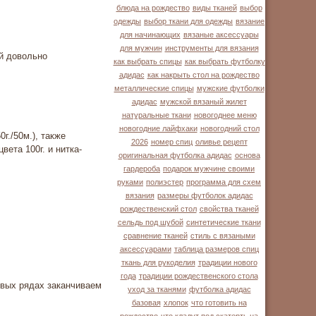
блюда на рождество
виды тканей
выбор
одежды
выбор ткани для одежды
вязание
для начинающих
вязаные аксессуары
для мужчин
инструменты для вязания
й довольно
как выбрать спицы
как выбрать футболку
адидас
как накрыть стол на рождество
металлические спицы
мужские футболки
адидас
мужской вязаный жилет
натуральные ткани
новогоднее меню
новогодние лайфхаки
новогодний стол
г./50м.), также
2026
номер спиц
оливье рецепт
ета 100г. и нитка-
оригинальная футболка адидас
основа
гардероба
подарок мужчине своими
руками
полиэстер
программа для схем
вязания
размеры футболок адидас
рождественский стол
свойства тканей
сельдь под шубой
синтетические ткани
сравнение тканей
стиль с вязаными
аксессуарами
таблица размеров спиц
ткань для рукоделия
традиции нового
года
традиции рождественского стола
говых рядах заканчиваем
уход за тканями
футболка адидас
базовая
хлопок
что готовить на