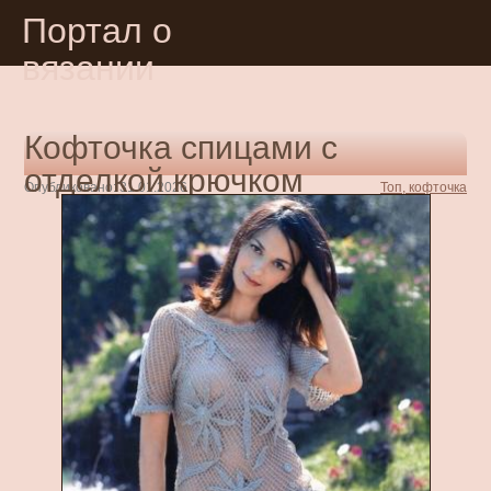
Портал о
вязании
Кофточка спицами с
отделкой крючком
Опубликовано: 31.01.2026
Топ, кофточка