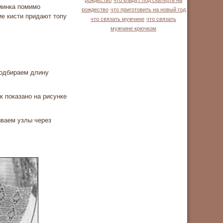
рождество
что кладут под скатерть на
юминка помимо
рождество
что приготовить на новый год
ие кисти придают топу
что связать мужчине
что связать
мужчине крючком
подбираем длину
к показано на рисунке
ываем узлы через