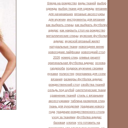
блюда на рождество
виды тканей
выбор
одежды
выбор ткани для одежды
вязание
для начинающих
вязаные аксессуары
для мужчин
инструменты для вязания
как выбрать спицы
как выбрать футболку
адидас
как накрыть стол на рождество
металлические спицы
мужские футболки
адидас
мужской вязаный жилет
натуральные ткани
новогоднее меню
новогодние лайфхаки
новогодний стол
2026
номер спиц
оливье рецепт
оригинальная футболка адидас
основа
гардероба
подарок мужчине своими
руками
полиэстер
программа для схем
вязания
размеры футболок адидас
рождественский стол
свойства тканей
сельдь под шубой
синтетические ткани
сравнение тканей
стиль с вязаными
аксессуарами
таблица размеров спиц
ткань для рукоделия
традиции нового
года
традиции рождественского стола
уход за тканями
футболка адидас
базовая
хлопок
что готовить на