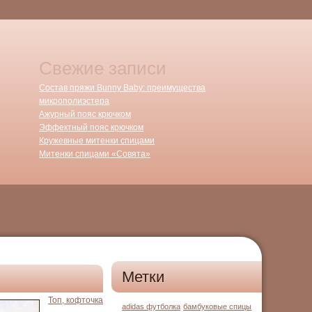
Свежие записи
Состав пряжи Bunny Baby: преимущества
микрополиэстера
Ажурный пояс крючком
Эффектный пояс крючком
Кружевные митенки спицами
Митенки спицами «Совята»
Метки
Топ, кофточка
adidas футболка
бамбуковые спицы