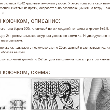
я размера 40/42 красивым ажурным узором. У этого топа есть своя из
украшен кистями из пряжи, очаровательно развивающимися на ветру. Так
ти.
 крючком, описание:
вого топа берем 300г. хлопковой пряжи средней толщины и крючок №2,5.
виде 2х прямоугольников ажурным узором по схеме 4а. Индивидуально 
е швы сшиваем.
пряжу складываем в несколько раз по 20см. длиной и завязываем их, ка
 обрезая ее край.
колько нитей длиной по 2-2,5м. для выполнения пояса, при этом навяз
 крючком, схема: