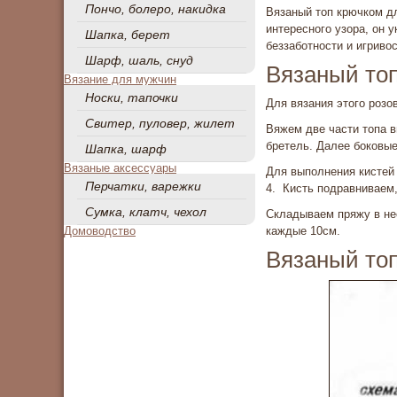
Пончо, болеро, накидка
Вязаный топ крючком дл
интересного узора, он 
Шапка, берет
беззаботности и игривос
Шарф, шаль, снуд
Вязаный топ
Вязание для мужчин
Носки, тапочки
Для вязания этого розо
Свитер, пуловер, жилет
Вяжем две части топа 
бретель. Далее боковы
Шапка, шарф
Вязаные аксессуары
Для выполнения кистей 
Перчатки, варежки
4. Кисть подравниваем,
Сумка, клатч, чехол
Складываем пряжу в нес
Домоводство
каждые 10см.
Вязаный топ