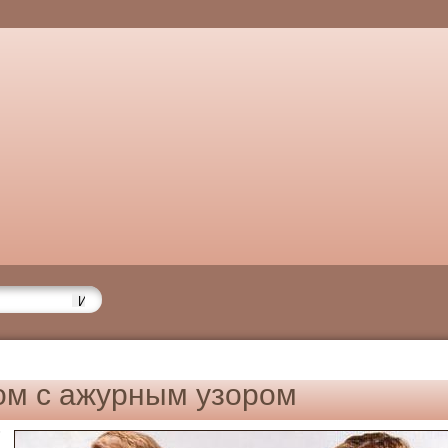
ом с ажурным узором
6