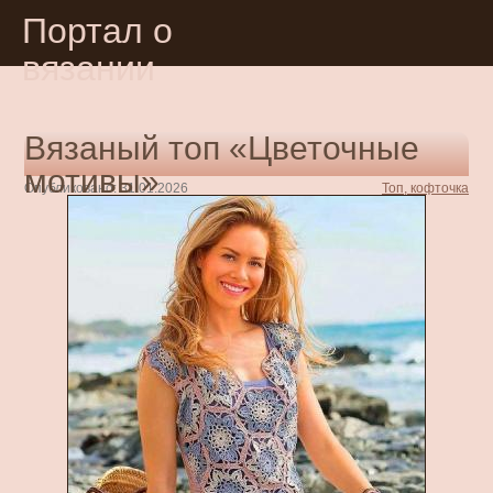
Портал о
вязании
Вязаный топ «Цветочные
мотивы»
Опубликовано: 31.01.2026
Топ, кофточка