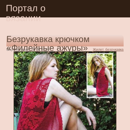
Портал о
вязании
Безрукавка крючком
«Филейные ажуры»
Опубликовано: 31.01.2026
Жилет, безрукавка