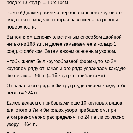
ряда х 13 круг.р. = 10 х 10см.
Важно! Диаметр жилета первоначального кругово­го
ряда снят с модели, которая разложена на ровной
поверхности.
Выполняем цепочку эластичным спо­собом двойной
нитью из 168 в.п. и далее замыкаем ее в кольцо 1
соед. столбиком. Затем вяжем основным узором.
Чтобы жилет был кругообразной формы, то во 2м
круговом ряду от начального ряда удваиваем каждую
6ю петлю = 196 п. (= 1й круг.р. с прибавка­ми).
От начального ряда в 4м круг.р. удваиваем каж­дую 7ю
петлю = 224 п.
Далее делаем с прибавками еще 10 круго­вых рядов,
для этого в 7м и 9м рядах узора прибавляем, при
этом равномерно распределяя, по 24 петли согласно
узору = 464 п.