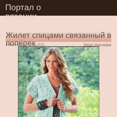
Портал о
вязании
Жилет спицами связанный в
поперек
Опубликовано: 31.01.2026
Жилет, безрукавка