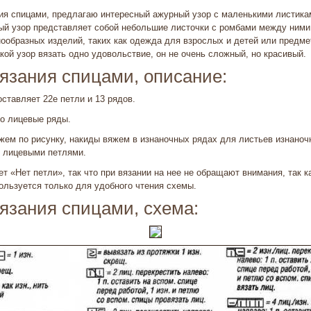
ия спицами, предлагаю интересный ажурный узор с маленькими листика
ый узор представляет собой небольшие листочки с ромбами между ними
ообразных изделий, таких как одежда для взрослых и детей или предм
кой узор вязать одно удовольствие, он не очень сложный, но красивый.
язания спицами, описание:
оставляет 22е петли и 13 рядов.
ко лицевые ряды.
жем по рисунку, накиды вяжем в изнаночных рядах для листьев изнаноч
 лицевыми петлями.
ет «Нет петли», так что при вязании на нее не обращают внимания, так 
пользуется только для удобного чтения схемы.
язания спицами, схема: