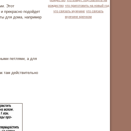
рождество
что кладут под скатерть на
ми. Этот
рождество
что приготовить на новый год
 и прекрасно подойдет
что связать мужчине
что связать
еты для дома, например
мужчине крючком
ными петлями, а для
как там действительно