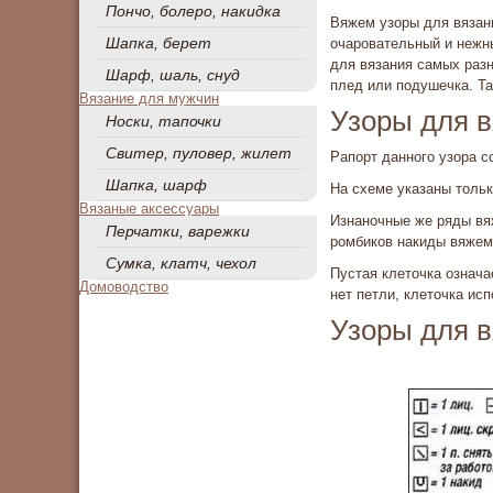
Пончо, болеро, накидка
Вяжем узоры для вязан
Шапка, берет
очаровательный и нежн
для вязания самых разн
Шарф, шаль, снуд
плед или подушечка. Та
Вязание для мужчин
Узоры для в
Носки, тапочки
Свитер, пуловер, жилет
Рапорт данного узора с
Шапка, шарф
На схеме указаны толь
Вязаные аксессуары
Изнаночные же ряды вя
Перчатки, варежки
ромбиков накиды вяжем
Сумка, клатч, чехол
Пустая клеточка означа
Домоводство
нет петли, клеточка ис
Узоры для в