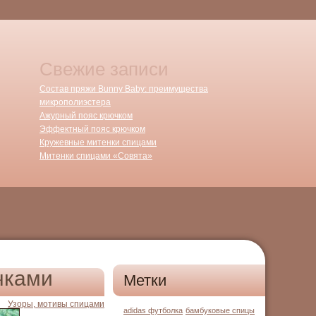
Свежие записи
Состав пряжи Bunny Baby: преимущества
микрополиэстера
Ажурный пояс крючком
Эффектный пояс крючком
Кружевные митенки спицами
Митенки спицами «Совята»
чками
Метки
Узоры, мотивы спицами
adidas футболка
бамбуковые спицы