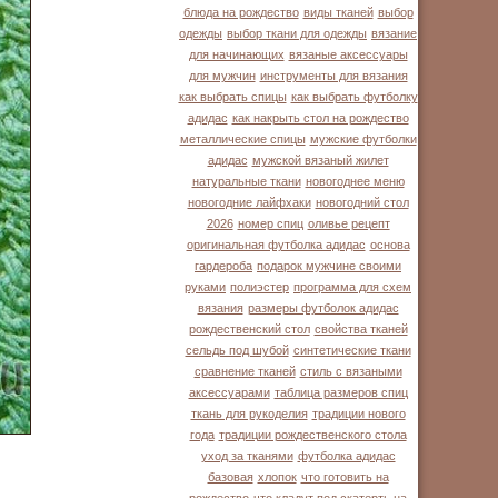
блюда на рождество
виды тканей
выбор
одежды
выбор ткани для одежды
вязание
для начинающих
вязаные аксессуары
для мужчин
инструменты для вязания
как выбрать спицы
как выбрать футболку
адидас
как накрыть стол на рождество
металлические спицы
мужские футболки
адидас
мужской вязаный жилет
натуральные ткани
новогоднее меню
новогодние лайфхаки
новогодний стол
2026
номер спиц
оливье рецепт
оригинальная футболка адидас
основа
гардероба
подарок мужчине своими
руками
полиэстер
программа для схем
вязания
размеры футболок адидас
рождественский стол
свойства тканей
сельдь под шубой
синтетические ткани
сравнение тканей
стиль с вязаными
аксессуарами
таблица размеров спиц
ткань для рукоделия
традиции нового
года
традиции рождественского стола
уход за тканями
футболка адидас
базовая
хлопок
что готовить на