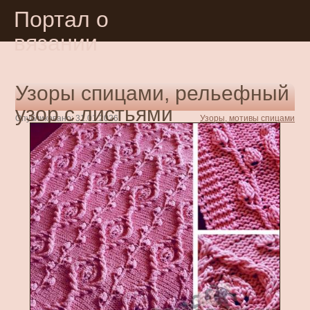
Портал о
вязании
Узоры спицами, рельефный
узор с листьями
Опубликовано: 31.01.2026
Узоры, мотивы спицами