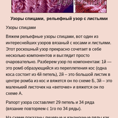
Узоры спицами, рельефный узор с листьями
Узоры спицами
Вяжем рельефные узоры спицами, вот один из
интереснейших узоров вязаный с косами и листьями.
Этот роскошный узор прекрасно сочетает в себе
несколько компонентов и выглядит просто
очаровательно. Разберем узор по компонентам: 1й —
это ромб образующийся из переплетения кос (одна
коса состоит из 4й петель), 2й – это большой листик в
центре ромба из кос и вяжется он по схеме Б, 3й – это
маленький листочек на «веточке» и вяжется он по
схеме А.
Рапорт узора составляет 29 петель и 34 ряда
(вязание повторяем с 1го по 34 ряды).
На схеме показаны лицевые и изнаночные ряды как